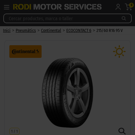
0
>
>
>
>
Inici
Pneumàtics
Continental
ECOCONTACT 6
215/60 R16 95 V
1
/
1