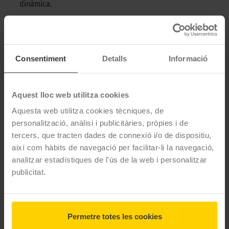
dinàmica.
➜
Proporciona una resistència baixa a la banda de rodament i
una adherència excel·lent.
DESCRIPCIÓ CONTINENTAL ECOCONTACT 6 -
Consentiment
Detalls
Informació
215/60 R16 95V
El Continental EcoContact 6 és un pneumàtic ideal per a una
Aquest lloc web utilitza cookies
conducció esportiva. Amb un control excepcional fins i tot a
Aquesta web utilitza cookies tècniques, de
velocitats vertiginoses, aquest pneumàtic et permet un confort
personalització, anàlisi i publicitàries, pròpies i de
sense límits en qualsevol situació.
tercers, que tracten dades de connexió i/o de dispositiu,
així com hàbits de navegació per facilitar-li la navegació,
CARACTERÍSTIQUES TÈCNIQUES
analitzar estadístiques de l'ús de la web i personalitzar
publicitat.
Marca
Continental
Model
ECOCONTACT 6
Permetre totes les cookies
Mesures
215/60 R16 95 V