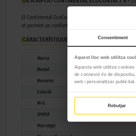
DESCRIPCIÓ CONTINENTAL ECOCONTACT 6 -
2
El Continental EcoContact 6 és un pneumàtic ideal p
et permet un confort sense límits en qualsevol situ
Consentiment
CARACTERÍSTIQUES TÈCNIQUES
Aquest lloc web utilitza coo
Marca
Aquesta web utilitza cookies t
Model
de connexió i/o de dispositiu,
Mesures
web i personalitzar publicitat.
Estació
M+S
Rebutjar
3PMSF
Marcatge