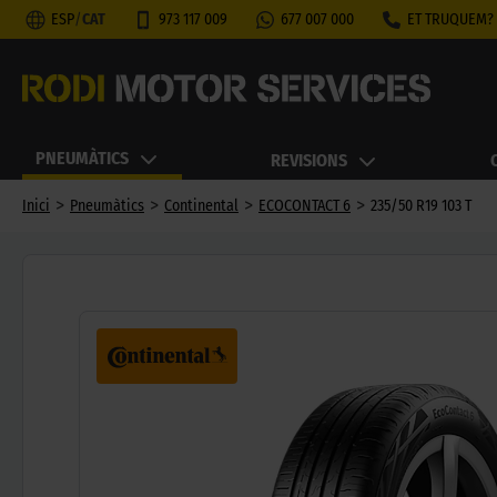
ESP
/
CAT
973 117 009
677 007 000
ET TRUQUEM?
PNEUMÀTICS
REVISIONS
>
>
>
>
Inici
Pneumàtics
Continental
ECOCONTACT 6
235/50 R19 103 T