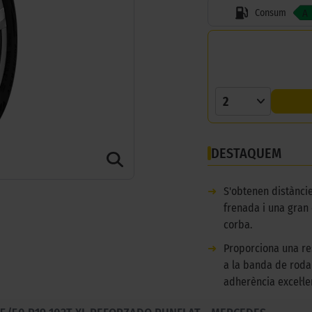
Consum
A
2
DESTAQUEM
➜
S'obtenen distànci
frenada i una gran 
corba.
➜
Proporciona una re
a la banda de roda
adherència excel·le