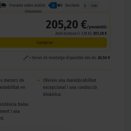
Frenada sobre mullat
Decibels
B
B
72dB
Etiquetatge
205,20 €
/pneumàtic
Amb ecotasa (+ 2,18 €):
207,38 €
Comprar
+ Servei de muntatge disponible des de:
20,50 €
es menors de
➜
Ofereix una maniobrabilitat
estabilitat en
excepcional i una conducció
dinàmica.
sistència baixa
ment i una
nt.