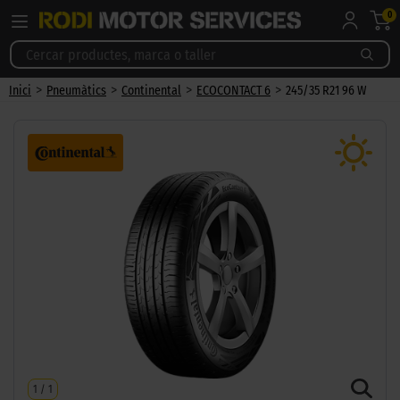
0
>
>
>
>
Inici
Pneumàtics
Continental
ECOCONTACT 6
245/35 R21 96 W
1
/
1