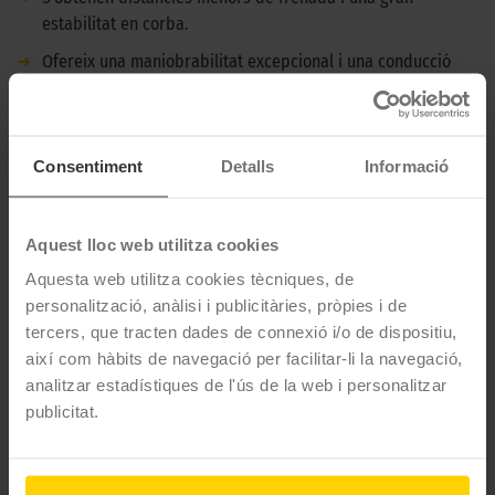
estabilitat en corba.
➜
Ofereix una maniobrabilitat excepcional i una conducció
dinàmica.
➜
Proporciona una resistència baixa a la banda de rodament i
una adherència excel·lent.
Consentiment
Detalls
Informació
DESCRIPCIÓ CONTINENTAL ECOCONTACT 6 -
245/35 R21 96W XL REFORZADO - VOLVO
Aquest lloc web utilitza cookies
Aquesta web utilitza cookies tècniques, de
El Continental EcoContact 6 és un pneumàtic ideal per a una
personalització, anàlisi i publicitàries, pròpies i de
conducció esportiva. Amb un control excepcional fins i tot a
tercers, que tracten dades de connexió i/o de dispositiu,
velocitats vertiginoses, aquest pneumàtic et permet un confort
així com hàbits de navegació per facilitar-li la navegació,
sense límits en qualsevol situació.
analitzar estadístiques de l'ús de la web i personalitzar
CARACTERÍSTIQUES TÈCNIQUES
publicitat.
Marca
Continental