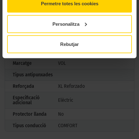
Permetre totes les cookies
Model
ECOCONTACT 6
Mesures
245/35 R21 96 W
Personalitza
Estació
Estiu
M+S
No
Rebutjar
3PMSF
No
Marcatge
VOL
Tipus antipunxades
Reforçada
XL Reforzado
Especificació
Elèctric
adicional
Protector llanda
No
Tipus conducció
COMFORT