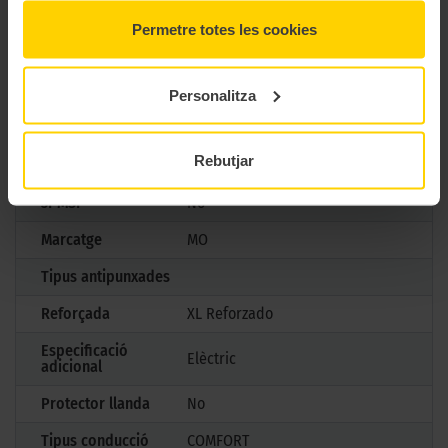
Marca
Continental
Permetre totes les cookies
Model
ECOCONTACT 6
Mesures
245/40 R18 97 Y
Personalitza
Estació
Estiu
Rebutjar
M+S
No
3PMSF
No
Marcatge
MO
Tipus antipunxades
Reforçada
XL Reforzado
Especificació
Elèctric
adicional
Protector llanda
No
Tipus conducció
COMFORT