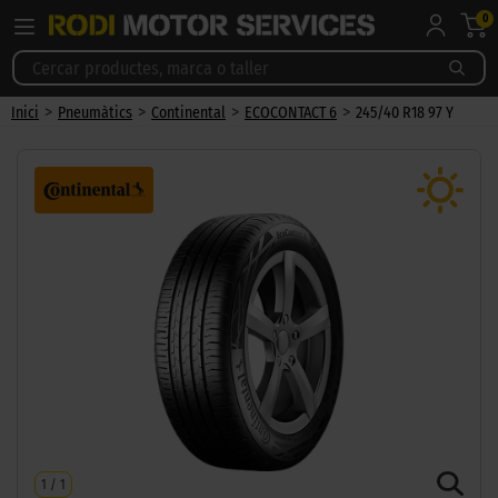
0
>
>
>
>
Inici
Pneumàtics
Continental
ECOCONTACT 6
245/40 R18 97 Y
1
/
1