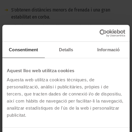
➜
S'obtenen distàncies menors de frenada i una gran
estabilitat en corba.
➜
Ofereix una maniobrabilitat excepcional i una conducció
dinàmica.
➜
Proporciona una resistència baixa a la banda de rodament i
Consentiment
Detalls
Informació
una adherència excel·lent.
DESCRIPCIÓ CONTINENTAL ECOCONTACT 6 -
245/40 R18 97Y XL REFORZADO - MERCEDES
Aquest lloc web utilitza cookies
Aquesta web utilitza cookies tècniques, de
El Continental EcoContact 6 és un pneumàtic ideal per a una
personalització, anàlisi i publicitàries, pròpies i de
conducció esportiva. Amb un control excepcional fins i tot a
tercers, que tracten dades de connexió i/o de dispositiu,
velocitats vertiginoses, aquest pneumàtic et permet un confort
així com hàbits de navegació per facilitar-li la navegació,
sense límits en qualsevol situació.
analitzar estadístiques de l'ús de la web i personalitzar
publicitat.
CARACTERÍSTIQUES TÈCNIQUES