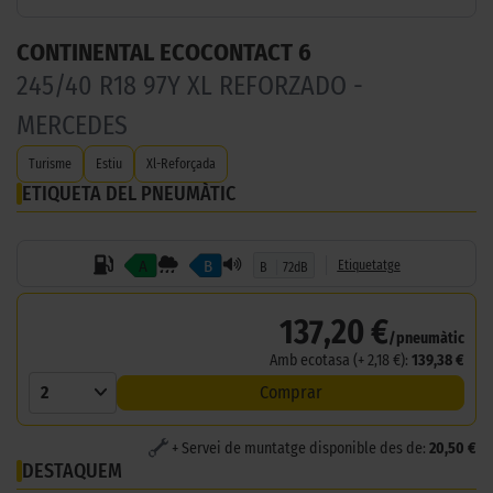
CONTINENTAL ECOCONTACT 6
245/40 R18 97Y XL REFORZADO -
MERCEDES
Turisme
Estiu
Xl-Reforçada
ETIQUETA DEL PNEUMÀTIC
A
B
Etiquetatge
B
72dB
137,20 €
/pneumàtic
Amb ecotasa (+ 2,18 €):
139,38 €
2
Comprar
+ Servei de muntatge disponible des de:
20,50 €
DESTAQUEM