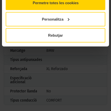
Permetre totes les cookies
Model
ECOCONTACT 6
Mesures
245/40 R19 101 Y
Personalitza
Estació
Estiu
M+S
No
Rebutjar
3PMSF
No
Marcatge
BMW
Tipus antipunxades
Reforçada
XL Reforzado
Especificació
adicional
Protector llanda
No
Tipus conducció
COMFORT