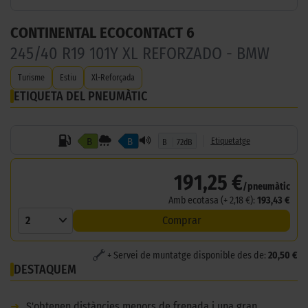
CONTINENTAL ECOCONTACT 6
245/40 R19 101Y XL REFORZADO - BMW
Turisme
Estiu
Xl-Reforçada
ETIQUETA DEL PNEUMÀTIC
B
B
Etiquetatge
B
72dB
191,25 €
/pneumàtic
Amb ecotasa (+ 2,18 €):
193,43 €
2
Comprar
+ Servei de muntatge disponible des de:
20,50 €
DESTAQUEM
➜
S'obtenen distàncies menors de frenada i una gran