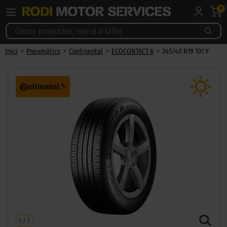
0
>
>
>
>
Inici
Pneumàtics
Continental
ECOCONTACT 6
245/40 R19 101 Y
1
/
1