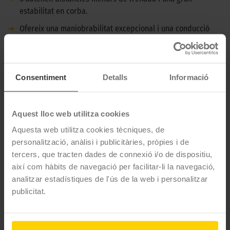
estabilitat en corba.
➜
Ofereix una maniobrabilitat excepcional i una conducció
dinàmica.
➜
Proporciona una resistència baixa a la banda de rodament i
una adherència excel·lent.
Consentiment
Detalls
Informació
DESCRIPCIÓ CONTINENTAL ECOCONTACT 6 -
245/40 R19 101Y XL REFORZADO - BMW
Aquest lloc web utilitza cookies
Aquesta web utilitza cookies tècniques, de
El Continental EcoContact 6 és un pneumàtic ideal per a una
personalització, anàlisi i publicitàries, pròpies i de
conducció esportiva. Amb un control excepcional fins i tot a
tercers, que tracten dades de connexió i/o de dispositiu,
velocitats vertiginoses, aquest pneumàtic et permet un confort
així com hàbits de navegació per facilitar-li la navegació,
sense límits en qualsevol situació.
analitzar estadístiques de l'ús de la web i personalitzar
CARACTERÍSTIQUES TÈCNIQUES
publicitat.
Marca
Continental