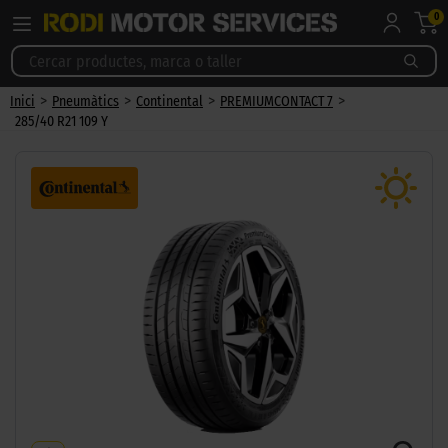
0
>
>
>
>
Inici
Pneumàtics
Continental
PREMIUMCONTACT 7
285/40 R21 109 Y