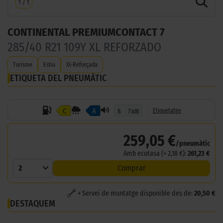
1
/
1
CONTINENTAL PREMIUMCONTACT 7
285/40 R21 109Y XL REFORZADO
Turisme
Estiu
Xl-Reforçada
ETIQUETA DEL PNEUMÀTIC
C
A
Etiquetatge
B
73dB
259,05 €
/pneumàtic
Amb ecotasa (+ 2,18 €):
261,23 €
2
Comprar
+ Servei de muntatge disponible des de:
20,50 €
DESTAQUEM