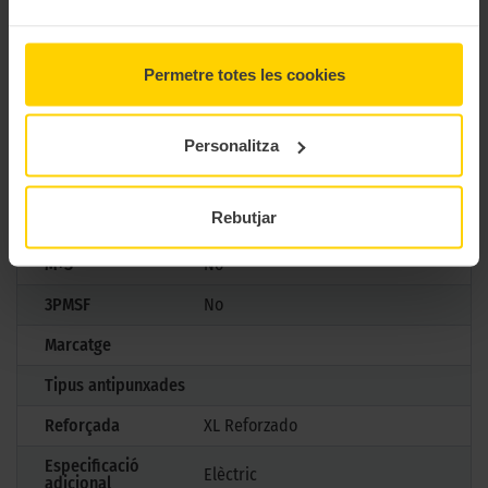
CARACTERÍSTIQUES TÈCNIQUES
Permetre totes les cookies
Marca
Continental
Model
PREMIUMCONTACT 7
Personalitza
Mesures
285/40 R21 109 Y
Rebutjar
Estació
Estiu
M+S
No
3PMSF
No
Marcatge
Tipus antipunxades
Reforçada
XL Reforzado
Especificació
Elèctric
adicional