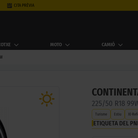
CITA PRÈVIA
COTXE
MOTO
CAMIÓ
 W
CONTINENT
225/50 R18 99
Turisme
Estiu
Xl-Ref
ETIQUETA DEL P