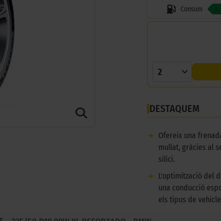
Consum
A
2
DESTAQUEM
➜
Ofereix una frena
mullat, gràcies al 
silici.
➜
L'optimització del 
una conducció espo
els tipus de vehicle