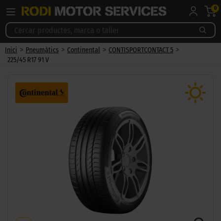
0
>
>
>
>
Inici
Pneumàtics
Continental
CONTISPORTCONTACT 5
225/45 R17 91 V