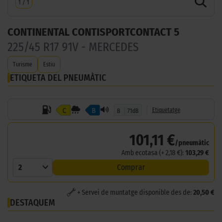
1
/
1
CONTINENTAL CONTISPORTCONTACT 5
225/45 R17 91V - MERCEDES
Turisme
Estiu
ETIQUETA DEL PNEUMÀTIC
C
B
Etiquetatge
B
71dB
101,11 €
/pneumàtic
Amb ecotasa (+ 2,18 €):
103,29 €
2
Comprar
+ Servei de muntatge disponible des de:
20,50 €
DESTAQUEM