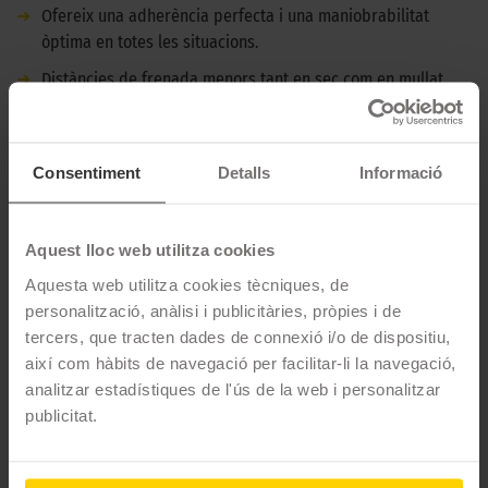
➜
Ofereix una adherència perfecta i una maniobrabilitat
òptima en totes les situacions.
➜
Distàncies de frenada menors tant en sec com en mullat.
➜
Resistència millorada a la banda rodament i gran confort
en la marxa.
Consentiment
Detalls
Informació
DESCRIPCIÓ CONTINENTAL CONTISPORTCONTACT 5 -
225/45 R17 91V - MERCEDES
Aquest lloc web utilitza cookies
El Continental ContiSportContact 5 és un pneumàtic d'estiu
Aquesta web utilitza cookies tècniques, de
destinat a cotxes de gamma alta com grans furgonetes i
personalització, anàlisi i publicitàries, pròpies i de
turismes esportius. Es caracteritza per oferir una excel·lent
tercers, que tracten dades de connexió i/o de dispositiu,
adherència, una distància de frenada reduïda en mullat i un alt
així com hàbits de navegació per facilitar-li la navegació,
nivell de quilometratge.
analitzar estadístiques de l'ús de la web i personalitzar
publicitat.
CARACTERÍSTIQUES TÈCNIQUES
Marca
Continental