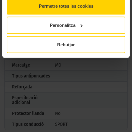
Permetre totes les cookies
Model
CONTISPORTCONTACT 5
Mesures
225/45 R17 91 V
Personalitza
Estació
Estiu
M+S
No
Rebutjar
3PMSF
No
Marcatge
MO
Tipus antipunxades
Reforçada
Especificació
adicional
Protector llanda
No
Tipus conducció
SPORT