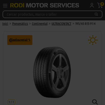
0
>
>
>
>
Inici
Pneumàtics
Continental
ULTRACONTACT
195/65 R15 91 H
1
/
1