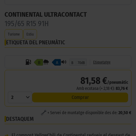
CONTINENTAL ULTRACONTACT
195/65 R15 91H
Turisme
Estiu
ETIQUETA DEL PNEUMÀTIC
B
A
Etiquetatge
B
70dB
81,58 €
/pneumàtic
Amb ecotasa (+ 2,18 €):
83,76 €
2
Comprar
+ Servei de muntatge disponible des de:
20,50 €
DESTAQUEM
➜
El compost YellowChili de Continental redueix el desgast de