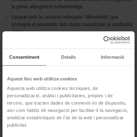
la goma, allargant el quilometratge.
➜
Equipat amb la carcassa reforçada "Ultrashield", que
protegeix el pneumàtic dels danys causats per la conducció
diària.
➜
La banda de rodament del Continental Ultracontact amb
múltiples làmines millora l’evacuació de l’aigua i redueix la
distància de frenada sobre mullat, fent que la conducció
Consentiment
Detalls
Informació
sigui més segura els dies de pluja.
DESCRIPCIÓ CONTINENTAL ULTRACONTACT -
Aquest lloc web utilitza cookies
195/65 R15 91H
Aquesta web utilitza cookies tècniques, de
personalització, anàlisi i publicitàries, pròpies i de
El Continental Ultracontact és un pneumàtic molt versàtil per
tercers, que tracten dades de connexió i/o de dispositiu,
turismes i SUV que destaca per la seva durabilitat. És ideal per
així com hàbits de navegació per facilitar-li la navegació,
aquells conductors que busquen la fiabilitat i qualitat
analitzar estadístiques de l'ús de la web i personalitzar
alemanya de la marca Premium Continental.
publicitat.
CARACTERÍSTIQUES TÈCNIQUES