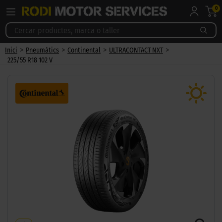
0
>
>
>
>
Inici
Pneumàtics
Continental
ULTRACONTACT NXT
225/55 R18 102 V