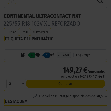
1
/
1
CONTINENTAL ULTRACONTACT NXT
225/55 R18 102V XL REFORZADO
Turisme
Estiu
Xl-Reforçada
ETIQUETA DEL PNEUMÀTIC
A
A
Etiquetatge
A
69dB
149,27 €
/pneumàtic
Amb ecotasa (+ 2,18 €):
151,44 €
2
Comprar
+ Servei de muntatge disponible des de:
20,50 €
DESTAQUEM