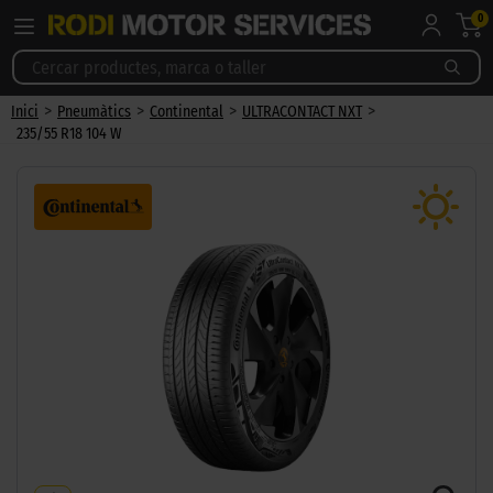
0
>
>
>
>
Inici
Pneumàtics
Continental
ULTRACONTACT NXT
235/55 R18 104 W