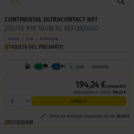
1
/
1
CONTINENTAL ULTRACONTACT NXT
235/55 R18 104W XL REFORZADO
Turisme
Estiu
Xl-Reforçada
ETIQUETA DEL PNEUMÀTIC
A
A
Etiquetatge
A
69dB
194,24 €
/pneumàtic
Amb ecotasa (+ 2,18 €):
196,42 €
2
Comprar
+ Servei de muntatge disponible des de:
20,50 €
DESTAQUEM