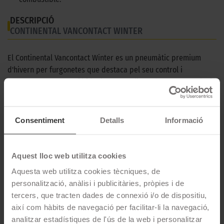
DESCRIPCIÓ
CONTINENTAL VANCONTACT WINTER
El Continental Vancontact Winter es un pneumàtic premium
d'hivern per furgonetes que destaca pel seu control i
seguretat. Es una opció ideal per aquells autònoms que vulguin
circular de manera eficient i controlada els mesos d'hivern.
CARACTERÍSTIQUES TÈCNIQUES
Consentiment
Detalls
Informació
Marca
Continental
Aquest lloc web utilitza cookies
Model
VANCONTACT WINTER
Aquesta web utilitza cookies tècniques, de
Estació
Hivern
personalització, anàlisi i publicitàries, pròpies i de
tercers, que tracten dades de connexió i/o de dispositiu,
Tipus conducció
així com hàbits de navegació per facilitar-li la navegació,
analitzar estadístiques de l'ús de la web i personalitzar