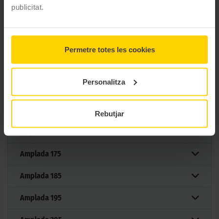
publicitat.
44 MIDES DEL PNEUMÀTIC
CONTINENTAL VANCONTACT WINTER
Permetre totes les cookies
Filtrar per mesura
Personalitza
Mesures
Rebutjar
Amplada
165
Amplada
175
Amplada
185
Amplada
195