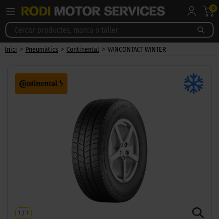
0
>
>
>
Inici
Pneumàtics
Continental
VANCONTACT WINTER
1
/
1