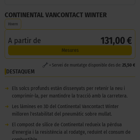
CONTINENTAL VANCONTACT WINTER
Hivern
131,00 €
A partir de
Mesures
+ Servei de muntatge disponible des de:
25,50 €
DESTAQUEM
➜
Els solcs profunds estàn dissenyats per retenir la neu i
comprimir-la, per mantindre la tracció amb la carretera.
➜
Les làmines en 3D del Continental Vancontact Winter
milloren l'estabilitat del pneumàtic sobre mullat.
➜
El compost de sílice de Continental redueix la pèrdua
d'energia i la resistència al rodatge, reduïnt el consum de
combustible.