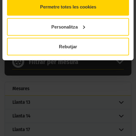
Gama
Trail
Permetre totes les cookies
Tipus
25 Off Road
Personalitza
8 MIDES DEL PNEUMÀTIC
CST C6017
Rebutjar
Filtrar per mesura
Mesures
Llanta
13
Llanta
14
Llanta
17