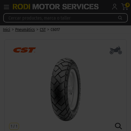
0
>
>
>
Inici
Pneumàtics
CST
C6017
1
/
1