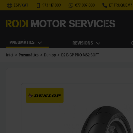
ESP
/
CAT
973 117 009
677 007 000
ET TRUQUEM?
PNEUMÀTICS
REVISIONS
>
>
>
Inici
Pneumàtics
Dunlop
D213 GP PRO MS2 SOFT