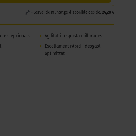
+ Servei de muntatge disponible des de:
24,20 €
tat excepcionals
➜
Agilitat i resposta millorades
t
➜
Escalfament ràpid i desgast
optimitzat