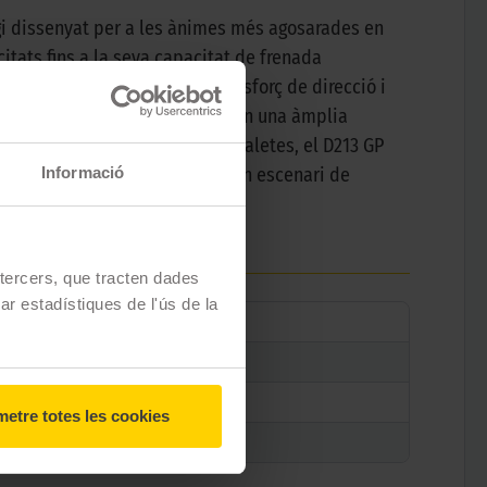
gi dissenyat per a les ànimes més agosarades en
itats fins a la seva capacitat de frenada
te optimitzada que redueix l'esforç de direcció i
endiment es manté excepcional en una àmplia
 patró innovador en forma de aletes, el D213 GP
Informació
 cada tram de carretera sigui un escenari de
es regles del rendiment.
e tercers, que tracten dades
zar estadístiques de l'ús de la
etre totes les cookies