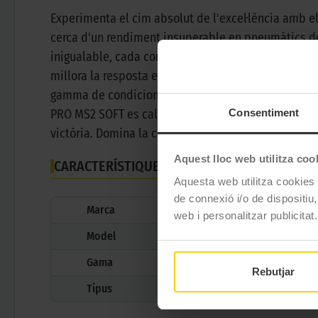
Experimenta el cim absolut de l'excel·lència amb 
cerca d'un rendiment insuperable en pneumàtics de c
inigualable, cada corba es converteix en una oportu
millora la resposta en cada gir, aquest pneumàtic 
gamma de condicions, assegurant que la teva confi
Consentiment
PRO MS2 SOFT es calenta en un obrir i tancar d'ull
victòria. Domina la carretera, conquista la pista i
Aquest lloc web utilitza coo
CARACTERÍSTIQUES TÈCNIQUES
Aquesta web utilitza cookies t
de connexió i/o de dispositiu,
Marca
web i personalitzar publicitat.
Model
Gama
Rebutjar
Tipus