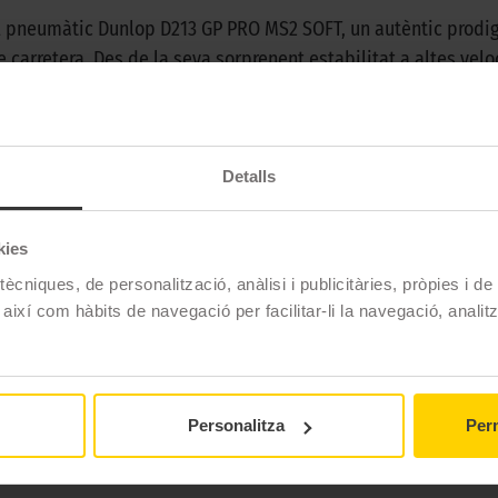
el pneumàtic Dunlop D213 GP PRO MS2 SOFT, un autèntic prodi
arretera. Des de la seva sorprenent estabilitat a altes veloc
nitat per dominar la carretera. Amb una superfície de contac
et catapulta a una dimensió de control inigualable. El seu r
ança en la conducció mai flaquegi. Equipat amb un disseny de
Detalls
s, oferint un agafament suprem i un desgast optimitzat perquè
 supera totes les expectatives amb el pneumàtic que reescriu l
kies
ècniques, de personalització, anàlisi i publicitàries, pròpies i d
 així com hàbits de navegació per facilitar-li la navegació, analit
Dunlop
D 213 Gp Pro Ms 2 Soft
Supersport
Personalitza
Perm
Soft