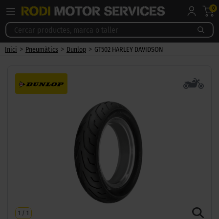
0
>
>
>
Inici
Pneumàtics
Dunlop
GT502 HARLEY DAVIDSON
1
/
1