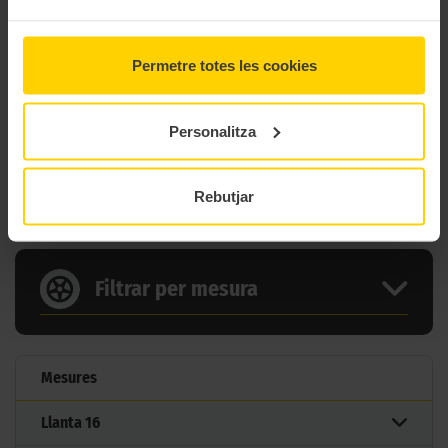
Marca
Dunlop
Model
Gt 502 Harley Davidson
Permetre totes les cookies
Gama
Custom
Tipus
Harley D
Personalitza
6 MIDES DEL PNEUMÀTIC
Rebutjar
DUNLOP GT502 HARLEY DAVIDSON
Filtrar per mesura
Mesures
Llanta
16