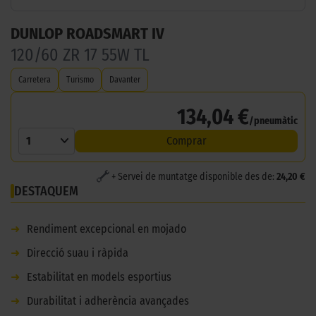
DUNLOP ROADSMART IV
120/60 ZR 17 55W TL
Carretera
Turismo
Davanter
134,04 €
/pneumàtic
1
Comprar
+ Servei de muntatge disponible des de:
24,20 €
DESTAQUEM
➜
Rendiment excepcional en mojado
➜
Direcció suau i ràpida
➜
Estabilitat en models esportius
➜
Durabilitat i adherència avançades