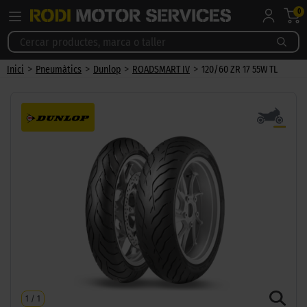
0
>
>
>
>
Inici
Pneumàtics
Dunlop
ROADSMART IV
120/60 ZR 17 55W TL
1
/
1