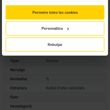
CARACTERÍSTIQUES TÈCNIQUES
Permetre totes les cookies
Marca
Dunlop
Model
Roadsmart Iv
Personalitza
Mesures
120/60 ZR 17 55W TL
Aplicació
Davanter
Rebutjar
Gama
Carretera
Tipus
Turismo
Marcatge
Normativa
TL
Estructura
Radial d'altes velocitats
Flanc
Homologació