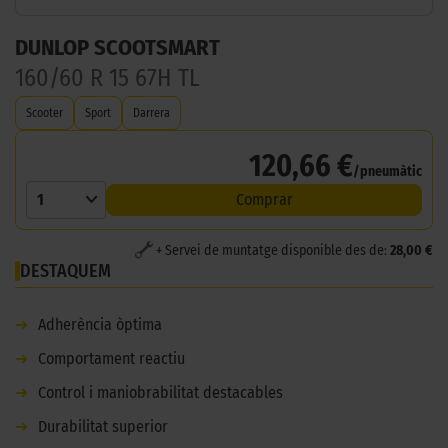
DUNLOP SCOOTSMART
160/60 R 15 67H TL
Scooter
Sport
Darrera
120,66 €
/pneumàtic
1
Comprar
+ Servei de muntatge disponible des de:
28,00 €
DESTAQUEM
➜
Adherència òptima
➜
Comportament reactiu
➜
Control i maniobrabilitat destacables
➜
Durabilitat superior