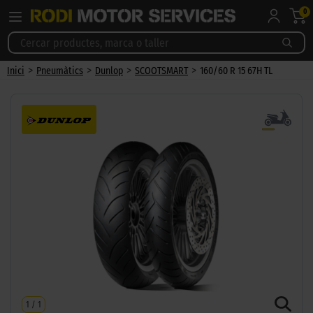
0
>
>
>
>
Inici
Pneumàtics
Dunlop
SCOOTSMART
160/60 R 15 67H TL
1
/
1