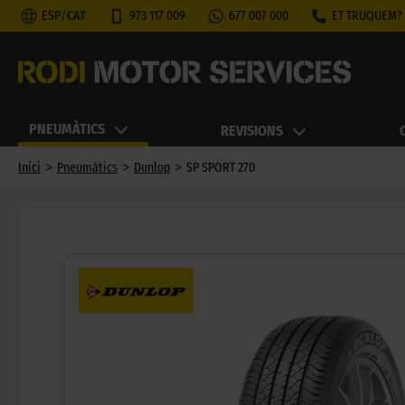
ESP
/
CAT
973 117 009
677 007 000
ET TRUQUEM?
PNEUMÀTICS
REVISIONS
>
>
>
Inici
Pneumàtics
Dunlop
SP SPORT 270