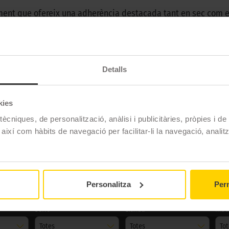
ment que ofereix una adherència destacada tant en sec com e
ent a la carretera amb una major estabilitat i control.
Detalls
Dunlop
SP SPORT 270
kies
ècniques, de personalització, anàlisi i publicitàries, pròpies i d
Estiu
 així com hàbits de navegació per facilitar-li la navegació, analit
COMFORT
Personalitza
Perm
Serie
Llanda
Índe
Totes
Totes
To