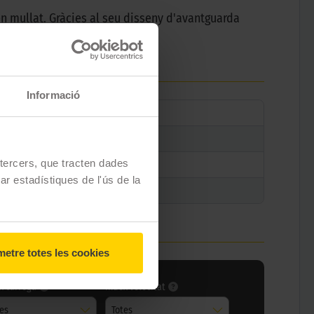
n mullat. Gràcies al seu disseny d'avantguarda
Informació
e tercers, que tracten dades
zar estadístiques de l'ús de la
etre totes les cookies
x càrrega
Índex velocitat
tes
Totes