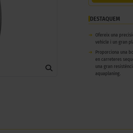
DESTAQUEM
➜
Ofereix una precisi
vehicle i un gran pl
➜
Proporciona una b
en carreteres seque
una gran resistènci
aquaplaning.