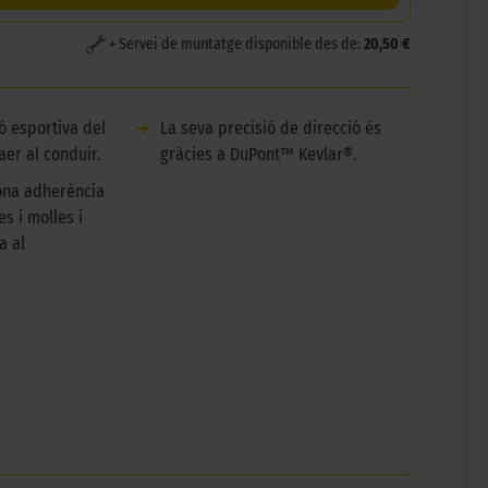
+ Servei de muntatge disponible des de:
20,50 €
ó esportiva del
➜
La seva precisió de direcció és
aer al conduir.
gràcies a DuPont™ Kevlar®.
ona adherència
s i molles i
a al