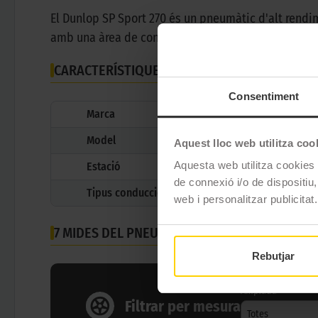
El Dunlop SP Sport 270 és un pneumàtic d'alt rendi
amb una àrea de contacte més gran, té un comportam
CARACTERÍSTIQUES TÈCNIQUES
Consentiment
Marca
Model
Aquest lloc web utilitza coo
Aquesta web utilitza cookies t
Estació
de connexió i/o de dispositiu,
Tipus conducció
web i personalitzar publicitat.
7 MIDES DEL PNEUMÀTIC
DUNLOP SP SPORT 270
Rebutjar
Amplada
Filtrar per mesura
Totes