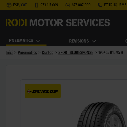
ESP
/
CAT
973 117 009
677 007 000
ET TRUQUEM?
PNEUMÀTICS
REVISIONS
>
>
>
>
Inici
Pneumàtics
Dunlop
SPORT BLURESPONSE
195/65 R15 95 H