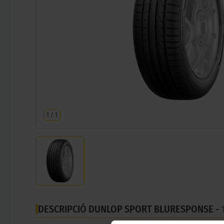
1
/
1
DESCRIPCIÓ DUNLOP SPORT BLURESPONSE -