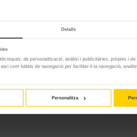
u per a cotxes de tipus turisme amb un excel·lent nivell de 
duïda i un bon estalvi de combustible.
Detalls
Dunlop
kies
ècniques, de personalització, anàlisi i publicitàries, pròpies i d
SPORT BLURESPONSE
 així com hàbits de navegació per facilitar-li la navegació, analit
195/65 R15 95 H
Estiu
No
Personalitza
Perm
No