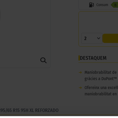
Consum
B
2
DESTAQUEM
➜
Maniobrabilitat de 
gràcies a DuPont™ 
➜
Ofereinx una excel·
maniobrabilitat en 
195/65 R15 95H XL REFORZADO