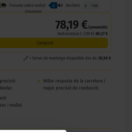
Frenada sobre mullat
Decibels
A
B
71dB
Etiquetatge
78,19 €
/pneumàtic
Amb ecotasa (+ 2,18 €):
80,37 €
Comprar
+ Servei de muntatge disponible des de:
20,50 €
precisió
➜
Millor resposta de la carretera i
Kevlar.
major precisió de conducció.
lent
sec i mullat.