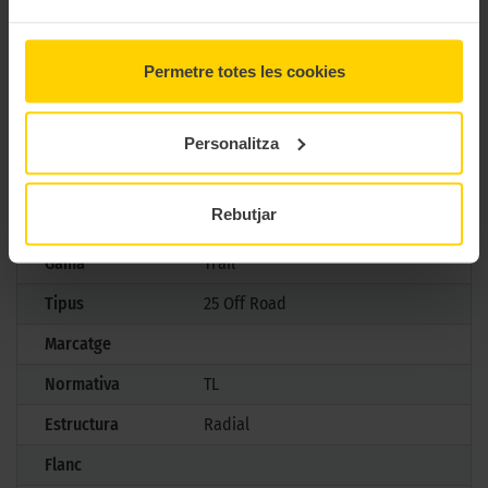
CARACTERÍSTIQUES TÈCNIQUES
Permetre totes les cookies
Marca
Dunlop
Model
Trailmax Mixtour
Personalitza
Mesures
150/70 R 18 70H TL
Rebutjar
Aplicació
Darrera
Gama
Trail
Tipus
25 Off Road
Marcatge
Normativa
TL
Estructura
Radial
Flanc