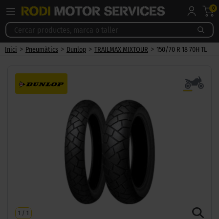
0
>
>
>
>
Inici
Pneumàtics
Dunlop
TRAILMAX MIXTOUR
150/70 R 18 70H TL
1
/
1