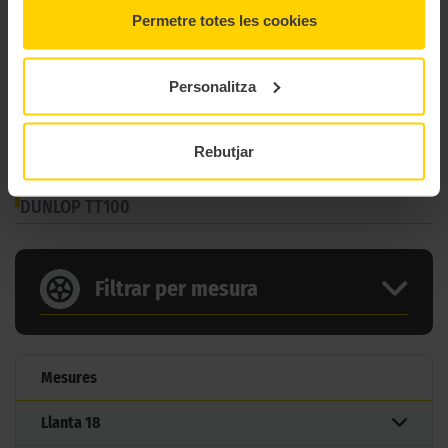
Marca
Dunlop
Permetre totes les cookies
Model
Tt 100
Personalitza
Gama
Carretera
Tipus
Clasicas
Rebutjar
4 MIDES DEL PNEUMÀTIC
DUNLOP TT100
Filtrar per mesura
Mesures
Llanta
18