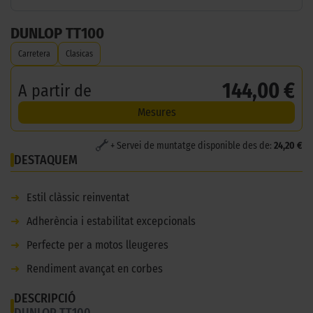
DUNLOP TT100
Carretera
Clasicas
144,00 €
A partir de
Mesures
+ Servei de muntatge disponible des de:
24,20 €
DESTAQUEM
➜
Estil clàssic reinventat
➜
Adherència i estabilitat excepcionals
➜
Perfecte per a motos lleugeres
➜
Rendiment avançat en corbes
DESCRIPCIÓ
DUNLOP TT100