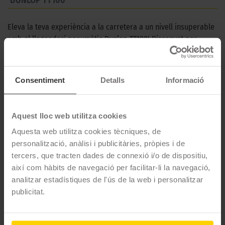
Eleva la teva experiència a la carretera a un nivell insuperable
amb el llegendari pneumàtic Dunlop TT100! Dissenyat per
capturar l'essència atemporal de les motocicletes clàssiques
mentre ofereix un rendiment de vanguarda, aquest pneumàtic
és la combinació perfecta d'estil i funcionalitat. Tant si estàs
Consentiment
Detalls
Informació
recorrent corbes pintoresques com enfrontant llargues rectes,
el TT100 t'ofereix una estabilitat excepcional que et connecta
amb la carretera. El seu disseny autèntic no només millora
Aquest lloc web utilitza cookies
l'aspecte de la teva moto, sinó que també afegeix un toc de
Aquesta web utilitza cookies tècniques, de
nostàlgia i personalitat a cada quilòmetre recorregut. Prepara't
personalització, anàlisi i publicitàries, pròpies i de
per una experiència de conducció incomparable que fa
tercers, que tracten dades de connexió i/o de dispositiu,
homenatge al passat mentre t'impulsa cap al futur. Domina el
així com hàbits de navegació per facilitar-li la navegació,
camí amb el pneumàtic Dunlop TT100 i descobreix una nova
analitzar estadístiques de l'ús de la web i personalitzar
dimensió de emocionants travessies!
publicitat.
CARACTERÍSTIQUES TÈCNIQUES