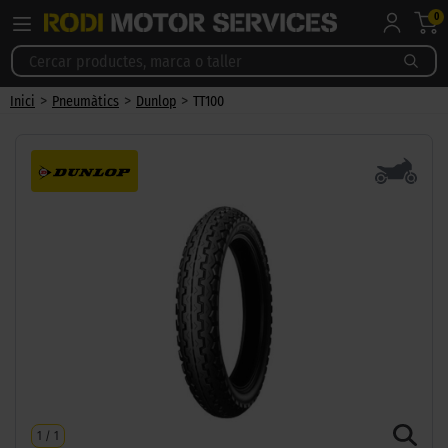
0
>
>
>
Inici
Pneumàtics
Dunlop
TT100
1
/
1