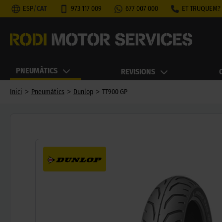
ESP
/
CAT
973 117 009
677 007 000
ET TRUQUEM?
PNEUMÀTICS
REVISIONS
>
>
>
Inici
Pneumàtics
Dunlop
TT900 GP