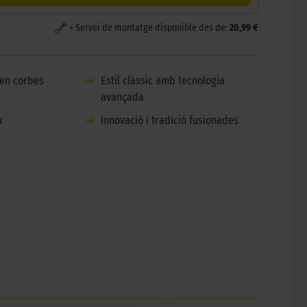
+ Servei de muntatge disponible des de:
20,99 €
 en corbes
➜
Estil clàssic amb tecnologia
avançada
u
➜
Innovació i tradició fusionades