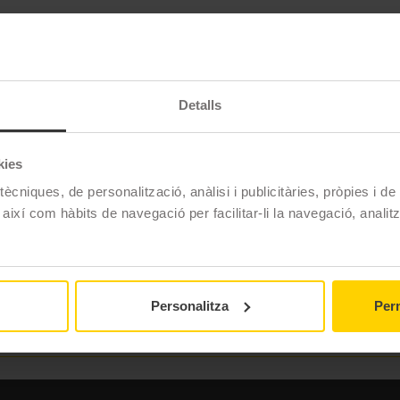
eïble pneumàtic Dunlop TT900 GP. Dissenyat per a motos de ci
àssics, sinó que també incorpora la innovació moderna en el 
banda de rodament optimitzada. Tant si recorres la ciutat c
ia es fusionen en perfecta harmonia. Sent la carretera com mai 
Detalls
kies
Dunlop
ècniques, de personalització, anàlisi i publicitàries, pròpies i d
 així com hàbits de navegació per facilitar-li la navegació, analit
Tt 900 Gp
Carretera
Racing
Personalitza
Perm