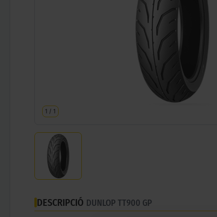
1
/
1
DESCRIPCIÓ
DUNLOP TT900 GP