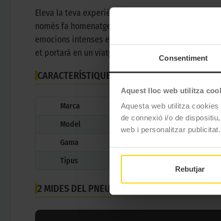
Eleva la teva experiència de conducció amb l'incr
només fa homenatge a l'elegància dels vehicles cl
emocions intenses en cada corba gràcies a la seva 
et portarà en un viatge on la tradició i la tecnolog
Consentiment
CARACTERÍSTIQUES TÈCNIQUES
Aquest lloc web utilitza coo
Marca
Aquesta web utilitza cookies t
de connexió i/o de dispositiu,
Model
web i personalitzar publicitat.
Gama
Tipus
Rebutjar
2 MIDES DEL PNEUMÀTIC
DUNLOP TT900 GP