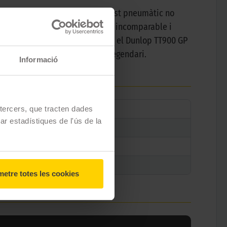
lindrada petita a mitjana, aquest pneumàtic no
seu ADN. Experimenta un agarri incomparable i
om les carreteres panoràmiques, el Dunlop TT900 GP
i fes que cada trajecte sigui llegendari.
Informació
e tercers, que tracten dades
zar estadístiques de l'ús de la
etre totes les cookies