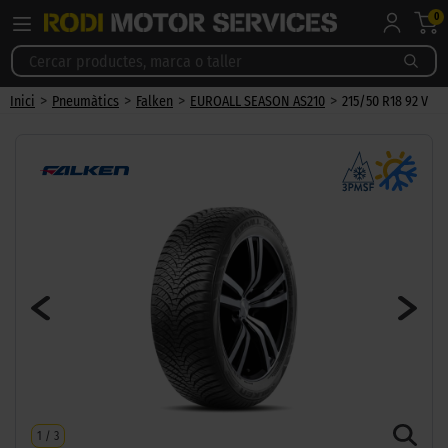
0
>
>
>
>
Inici
Pneumàtics
Falken
EUROALL SEASON AS210
215/50 R18 92 V
1
/
3