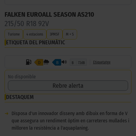
FALKEN EUROALL SEASON AS210
215/50 R18 92V
Turisme
4 estacions
3PMSF
M + S
ETIQUETA DEL PNEUMÀTIC
D
B
Etiquetatge
B
72dB
No disponible
Rebre alerta
DESTAQUEM
➜
Disposa d'un innovador disseny amb dibuix en forma de V
que assegura un rendiment òptim en carreteres mullades i
milloren la resistència a l'aquaplaning.