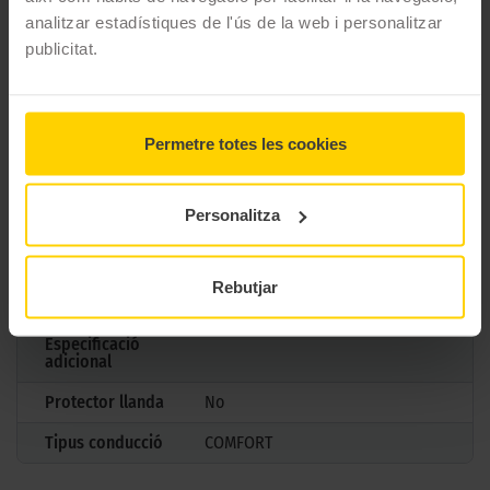
Model
EUROALL SEASON AS210
analitzar estadístiques de l'ús de la web i personalitzar
publicitat.
Mesures
215/50 R18 92 V
Estació
4 estacions
M+S
Si
Permetre totes les cookies
3PMSF
Si
Personalitza
Marcatge
Tipus antipunxades
Rebutjar
Reforçada
Especificació
adicional
Protector llanda
No
Tipus conducció
COMFORT