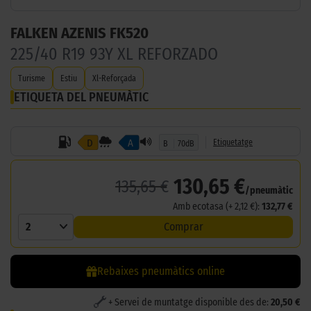
FALKEN AZENIS FK520
225/40 R19 93Y XL REFORZADO
Turisme
Estiu
Xl-Reforçada
ETIQUETA DEL PNEUMÀTIC
D
A
Etiquetatge
B
70dB
130,65 €
135,65 €
/pneumàtic
Amb ecotasa (+ 2,12 €):
132,77 €
2
Comprar
Rebaixes pneumàtics online
+ Servei de muntatge disponible des de:
20,50 €