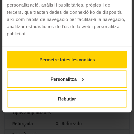
combustible.
personalització, anàlisi i publicitàries, pròpies i de
tercers, que tracten dades de connexió i/o de dispositiu,
CARACTERÍSTIQUES TÈCNIQUES
així com hàbits de navegació per facilitar-li la navegació,
analitzar estadístiques de l'ús de la web i personalitzar
publicitat.
Marca
Falken
Model
AZENIS FK520
Mesures
225/40 R19 93 Y
Permetre totes les cookies
Estació
Estiu
Personalitza
M+S
No
3PMSF
No
Rebutjar
Marcatge
Tipus antipunxades
Reforçada
XL Reforzado