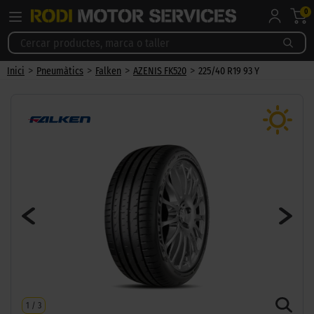
0
>
>
>
>
Inici
Pneumàtics
Falken
AZENIS FK520
225/40 R19 93 Y
1
/
3