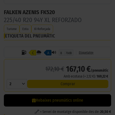
FALKEN AZENIS FK520
225/40 R20 94Y XL REFORZADO
Turisme
Estiu
Xl-Reforçada
ETIQUETA DEL PNEUMÀTIC
C
A
Etiquetatge
B
70dB
167,10 €
172,10 €
/pneumàtic
Amb ecotasa (+ 2,12 €):
169,22 €
2
Comprar
Rebaixes pneumàtics online
+ Servei de muntatge disponible des de:
20,50 €