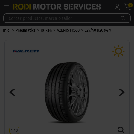
0
>
>
>
>
Inici
Pneumàtics
Falken
AZENIS FK520
225/40 R20 94 Y
1
/
3