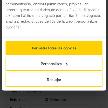
combustible.
personalització, anàlisi i publicitàries, pròpies i de
tercers, que tracten dades de connexió i/o de dispositiu,
CARACTERÍSTIQUES TÈCNIQUES
així com hàbits de navegació per facilitar-li la navegació,
analitzar estadístiques de l'ús de la web i personalitzar
publicitat.
Marca
Falken
Model
AZENIS FK520
Mesures
225/40 R20 94 Y
Permetre totes les cookies
Estació
Estiu
Personalitza
M+S
No
3PMSF
No
Rebutjar
Marcatge
Tipus antipunxades
Reforçada
XL Reforzado