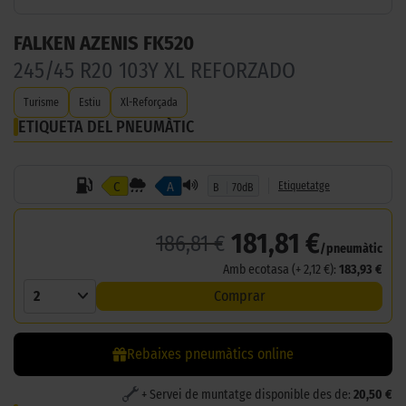
FALKEN AZENIS FK520
245/45 R20 103Y XL REFORZADO
Turisme
Estiu
Xl-Reforçada
ETIQUETA DEL PNEUMÀTIC
C
A
Etiquetatge
B
70dB
181,81 €
186,81 €
/pneumàtic
Amb ecotasa (+ 2,12 €):
183,93 €
2
Comprar
Rebaixes pneumàtics online
+ Servei de muntatge disponible des de:
20,50 €