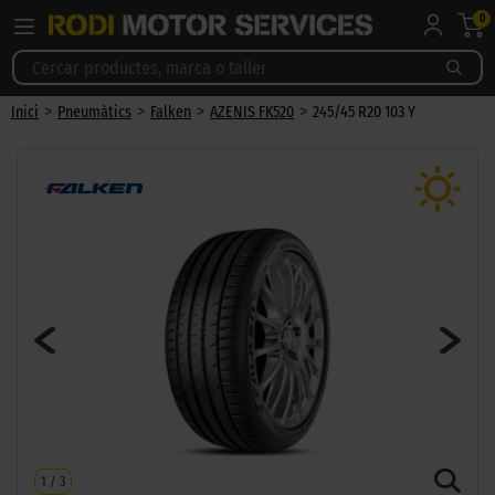
0
>
>
>
>
Inici
Pneumàtics
Falken
AZENIS FK520
245/45 R20 103 Y
1
/
3