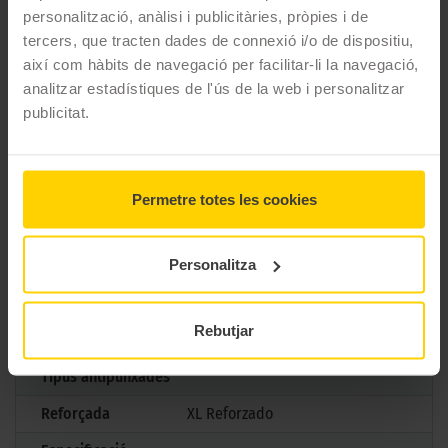
combustible.
personalització, anàlisi i publicitàries, pròpies i de
tercers, que tracten dades de connexió i/o de dispositiu,
CARACTERÍSTIQUES TÈCNIQUES
així com hàbits de navegació per facilitar-li la navegació,
analitzar estadístiques de l'ús de la web i personalitzar
publicitat.
Marca
Falken
Model
AZENIS FK520
Mesures
245/45 R20 103 Y
Permetre totes les cookies
Estació
Estiu
Personalitza
M+S
No
3PMSF
No
Rebutjar
Marcatge
Tipus antipunxades
Reforçada
XL Reforzado