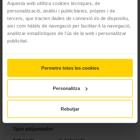
per ser un pneumàtic més lleuger que el seu predecessor,
Aquesta web utilitza cookies tècniques, de
aconseguint un estalvi de pes i reduint així la despesa de
personalització, anàlisi i publicitàries, pròpies i de
combustible.
tercers, que tracten dades de connexió i/o de dispositiu,
així com hàbits de navegació per facilitar-li la navegació,
CARACTERÍSTIQUES TÈCNIQUES
analitzar estadístiques de l'ús de la web i personalitzar
publicitat.
Marca
Falken
Model
AZENIS FK520
Permetre totes les cookies
Mesures
275/55 R19 115 V
Estació
Estiu
Personalitza
M+S
No
3PMSF
No
Rebutjar
Marcatge
MO
Tipus antipunxades