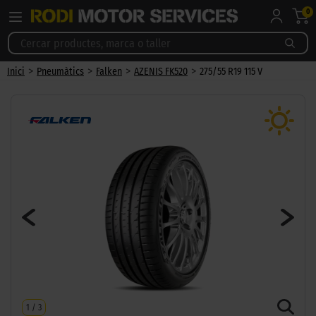
0
>
>
>
>
Inici
Pneumàtics
Falken
AZENIS FK520
275/55 R19 115 V
1
/
3