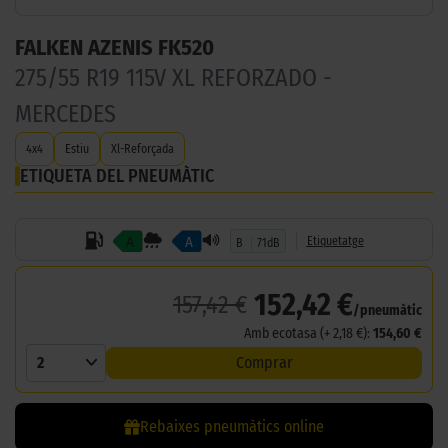
FALKEN AZENIS FK520
275/55 R19 115V XL REFORZADO -
MERCEDES
4x4
Estiu
Xl-Reforçada
ETIQUETA DEL PNEUMÀTIC
A
A
Etiquetatge
B
71dB
152,42 €
157,42 €
/pneumàtic
Amb ecotasa (+ 2,18 €):
154,60 €
2
Comprar
Rebaixes pneumàtics online