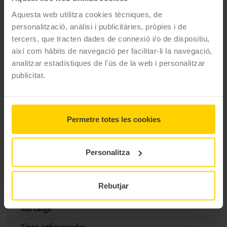
treure el màxim partit a cada quilòmetre reduint
Aquesta web utilitza cookies tècniques, de
extraordinàriament el consum. Com succeeix amb moltes de les
personalització, anàlisi i publicitàries, pròpies i de
rodes de Falken, aquest pneumàtic ofereix unes prestacions i
tercers, que tracten dades de connexió i/o de dispositiu,
un nivell de qualitat a un preu molt ben ajustat.
així com hàbits de navegació per facilitar-li la navegació,
analitzar estadístiques de l'ús de la web i personalitzar
CARACTERÍSTIQUES TÈCNIQUES
publicitat.
Marca
Falken
Model
SINCERA SN110
Permetre totes les cookies
Mesures
175/65 R15 84 T
Estació
Estiu
Personalitza
M+S
No
Rebutjar
3PMSF
No
Marcatge