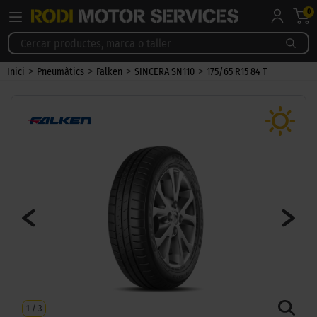
0
>
>
>
>
Inici
Pneumàtics
Falken
SINCERA SN110
175/65 R15 84 T
1
/
3