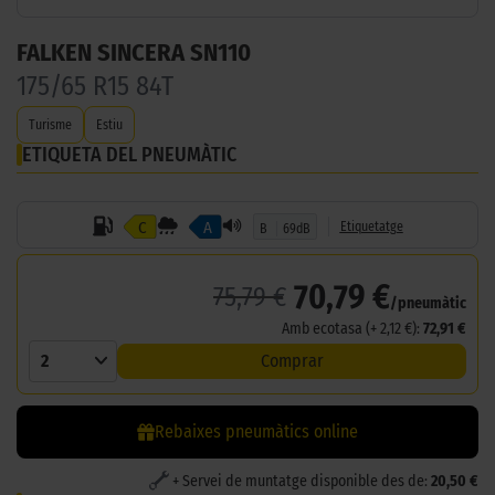
FALKEN SINCERA SN110
175/65 R15 84T
Turisme
Estiu
ETIQUETA DEL PNEUMÀTIC
C
A
Etiquetatge
B
69dB
70,79 €
75,79 €
/pneumàtic
Amb ecotasa (+ 2,12 €):
72,91 €
2
Comprar
Rebaixes pneumàtics online
+ Servei de muntatge disponible des de:
20,50 €