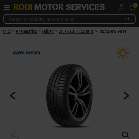
0
>
>
>
>
Inici
Pneumàtics
Falken
ZIEX ZE310 ECORUN
215/55 R17 98 W
1
/
3