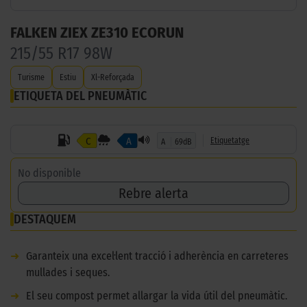
FALKEN ZIEX ZE310 ECORUN
215/55 R17 98W
Turisme
Estiu
Xl-Reforçada
ETIQUETA DEL PNEUMÀTIC
C
A
Etiquetatge
A
69dB
No disponible
Rebre alerta
DESTAQUEM
➜
Garanteix una excel·lent tracció i adherència en carreteres
mullades i seques.
➜
El seu compost permet allargar la vida útil del pneumàtic.