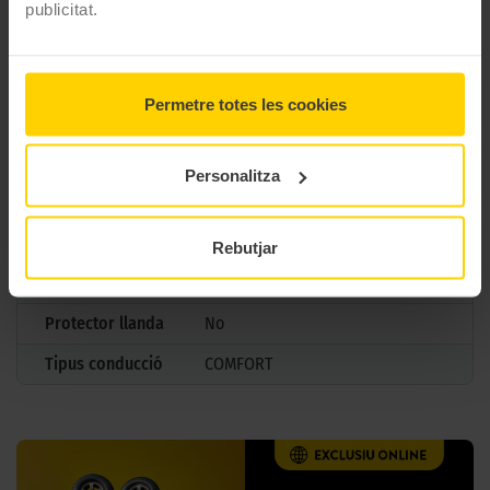
publicitat.
Estació
Estiu
M+S
No
3PMSF
No
Permetre totes les cookies
Marcatge
Personalitza
Tipus antipunxades
Reforçada
XL Reforzado
Rebutjar
Especificació
adicional
Protector llanda
No
Tipus conducció
COMFORT