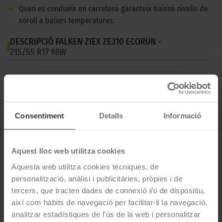
➜
Quan es condueix en carretera garanteix baixos nivells de
soroll a baixes temperatures.
DESCRIPCIÓ FALKEN ZIEX ZE310 ECORUN -
215/55 R17 98W
El Falken Ziex ZE310 Ecorun és un pneumàtic d'estiu per a
cotxes de tipus turisme que ofereix l'últim en tecnologia d'alt
rendiment. El Ziex ZE310 compta amb una excel·lent tracció, alta
resistència a l'aquaplaning, distància de frenada curta, desgast
Consentiment
Detalls
Informació
prolongat i una millora en la reducció de soroll.
CARACTERÍSTIQUES TÈCNIQUES
Aquest lloc web utilitza cookies
Aquesta web utilitza cookies tècniques, de
Marca
Falken
personalització, anàlisi i publicitàries, pròpies i de
tercers, que tracten dades de connexió i/o de dispositiu,
Model
ZIEX ZE310 ECORUN
així com hàbits de navegació per facilitar-li la navegació,
Mesures
215/55 R17 98 W
analitzar estadístiques de l'ús de la web i personalitzar