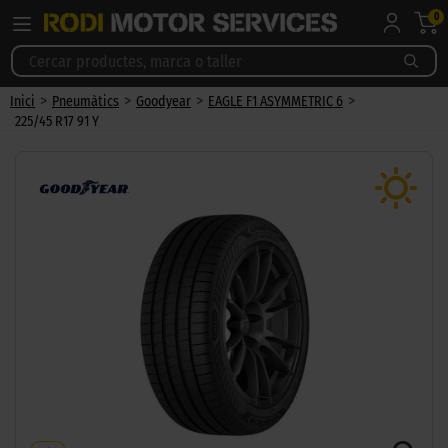
0
>
>
>
>
Inici
Pneumàtics
Goodyear
EAGLE F1 ASYMMETRIC 6
225/45 R17 91 Y