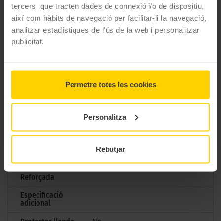
CARACTERÍSTIQUES TÈCNIQUES
tercers, que tracten dades de connexió i/o de dispositiu,
així com hàbits de navegació per facilitar-li la navegació,
analitzar estadístiques de l'ús de la web i personalitzar
Marca
Goodyear
publicitat.
Model
EAGLE F1 ASYMMETRIC 6
Mesures
225/45 R17 91 Y
Permetre totes les cookies
Estació
Estiu
M+S
No
Personalitza
3PMSF
No
Marcatge
Rebutjar
Tipus antipunxades
Reforçada
Especificació
adicional