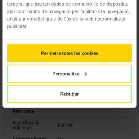
CARACTERÍSTIQUES TÈCNIQUES
tercers, que tracten dades de connexió i/o de dispositiu,
així com hàbits de navegació per facilitar-li la navegació,
analitzar estadístiques de l'ús de la web i personalitzar
Marca
Goodyear
publicitat.
Model
EAGLE F1 ASYMMETRIC 6
Mesures
225/50 R18 95 V
Permetre totes les cookies
Estació
Estiu
M+S
No
Personalitza
3PMSF
No
Marcatge
Rebutjar
Tipus antipunxades
Reforçada
Especificació
Elèctric
adicional