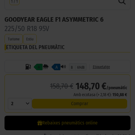
1
/
1
GOODYEAR EAGLE F1 ASYMMETRIC 6
225/50 R18 95V
Turisme
Estiu
ETIQUETA DEL PNEUMÀTIC
A
A
Etiquetatge
B
69dB
148,70 €
158,70 €
/pneumàtic
Amb ecotasa (+ 2,18 €):
150,88 €
2
Comprar
Rebaixes pneumàtics online