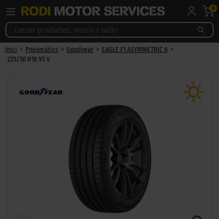
0
>
>
>
>
Inici
Pneumàtics
Goodyear
EAGLE F1 ASYMMETRIC 6
225/50 R18 95 V