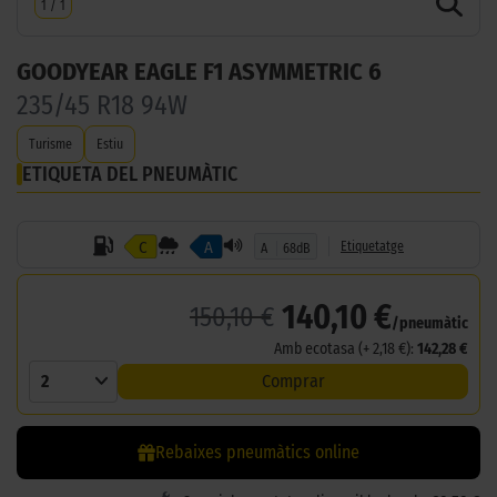
1
/
1
GOODYEAR EAGLE F1 ASYMMETRIC 6
235/45 R18 94W
Turisme
Estiu
ETIQUETA DEL PNEUMÀTIC
C
A
Etiquetatge
A
68dB
140,10 €
150,10 €
/pneumàtic
Amb ecotasa (+ 2,18 €):
142,28 €
2
Comprar
Rebaixes pneumàtics online