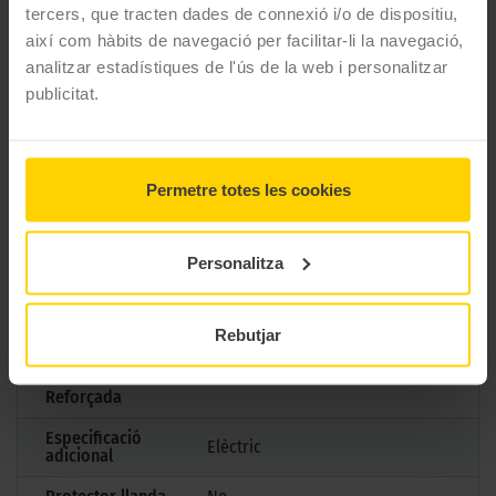
CARACTERÍSTIQUES TÈCNIQUES
tercers, que tracten dades de connexió i/o de dispositiu,
així com hàbits de navegació per facilitar-li la navegació,
analitzar estadístiques de l'ús de la web i personalitzar
Marca
Goodyear
publicitat.
Model
EAGLE F1 ASYMMETRIC 6
Mesures
235/45 R18 94 W
Permetre totes les cookies
Estació
Estiu
M+S
No
Personalitza
3PMSF
No
Marcatge
Rebutjar
Tipus antipunxades
Reforçada
Especificació
Elèctric
adicional