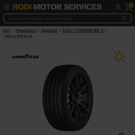
0
>
>
>
>
Inici
Pneumàtics
Goodyear
EAGLE F1 ASYMMETRIC 6
235/45 R18 94 W