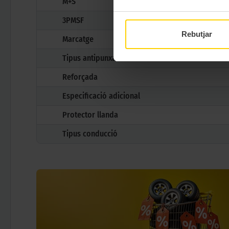
M+S
3PMSF
Rebutjar
Marcatge
Tipus antipunxades
Reforçada
Especificació adicional
Protector llanda
Tipus conducció