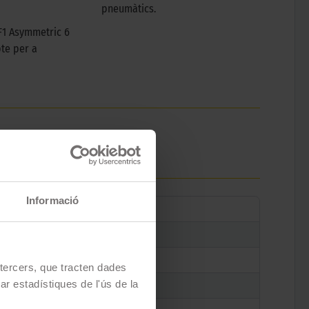
pneumàtics.
F1 Asymmetric 6
te per a
Informació
e tercers, que tracten dades
zar estadístiques de l'ús de la