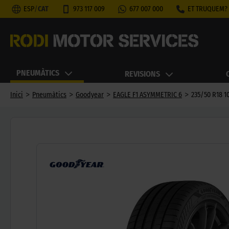
ESP
/
CAT
973 117 009
677 007 000
ET TRUQUEM?
PNEUMÀTICS
REVISIONS
>
>
>
>
Inici
Pneumàtics
Goodyear
EAGLE F1 ASYMMETRIC 6
235/50 R18 10