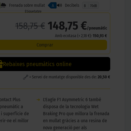
Frenada sobre mullat
Decibels
A
B
70dB
Etiquetatge
148,75 €
158,75 €
/pneumàtic
Amb ecotasa (+ 2,18 €):
150,93 €
Comprar
Rebaixes pneumàtics online
+ Servei de muntatge disponible des de:
20,50 €
ontact Plus
➜
L'Eagle F1 Asymmetric 6 també
 pneumàtic a
disposa de la tecnologia Wet
 i superfície de
Braking Pro que millora la frenada
rir-ne el millor
en mullat gràcies a una resina de
nova generació per als