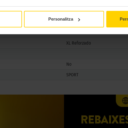
No
No
Personalitza
Perm
XL Reforzado
No
SPORT