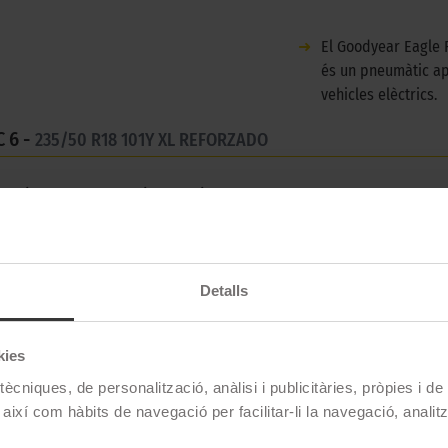
➜
El Goodyear Eagle 
és un pneumàtic ap
vehicles elèctrics.
 6 -
235/50 R18 101Y XL REFORZADO
stiu per a cotxes tipus turisme.
Detalls
Goodyear
EAGLE F1 ASYMMETRIC 6
kies
235/50 R18 101 Y
ècniques, de personalització, anàlisi i publicitàries, pròpies i d
 així com hàbits de navegació per facilitar-li la navegació, analit
Estiu