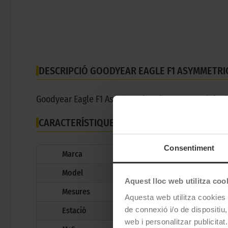
DESCRIPCIÓ GOODYEAR EAGLE F1 ASYMMETRIC
Goodyear Eagle F1 Asymmetric 6 és un pneumàtic d'e
CARACTERÍSTIQUES TÈCNIQUES
Consentiment
Marca
Model
Aquest lloc web utilitza coo
Mesures
Aquesta web utilitza cookies t
de connexió i/o de dispositiu,
Estació
web i personalitzar publicitat.