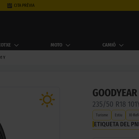
CITA PRÈVIA
COTXE
MOTO
CAMIÓ
1 Y
GOODYEAR 
235/50 R18 10
Turisme
Estiu
Xl-Ref
ETIQUETA DEL P