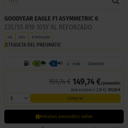
1
/
1
GOODYEAR EAGLE F1 ASYMMETRIC 6
235/55 R19 105Y XL REFORZADO
4x4
Estiu
Xl-Reforçada
ETIQUETA DEL PNEUMÀTIC
B
A
Etiquetatge
A
69dB
149,74 €
159,74 €
/pneumàtic
Amb ecotasa (+ 2,18 €):
151,92 €
2
Comprar
Rebaixes pneumàtics online