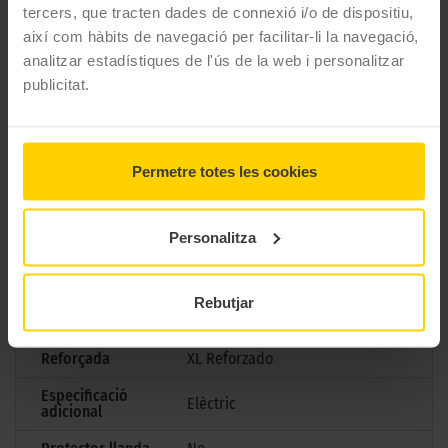
CARACTERÍSTIQUES TÈCNIQUES
tercers, que tracten dades de connexió i/o de dispositiu,
així com hàbits de navegació per facilitar-li la navegació,
analitzar estadístiques de l'ús de la web i personalitzar
Marca
Goodyear
publicitat.
Model
EAGLE F1 ASYMMETRIC 6
Mesures
235/55 R19 105 Y
Permetre totes les cookies
Estació
Estiu
M+S
No
Personalitza
3PMSF
No
Marcatge
Rebutjar
Tipus antipunxades
Reforçada
XL Reforzado
Especificació
Elèctric
adicional