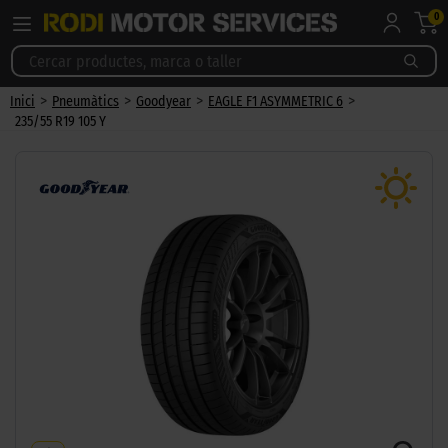
0
>
>
>
>
Inici
Pneumàtics
Goodyear
EAGLE F1 ASYMMETRIC 6
235/55 R19 105 Y