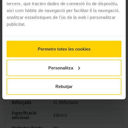
CARACTERÍSTIQUES TÈCNIQUES
tercers, que tracten dades de connexió i/o de dispositiu,
així com hàbits de navegació per facilitar-li la navegació,
analitzar estadístiques de l'ús de la web i personalitzar
Marca
Goodyear
publicitat.
Model
EAGLE F1 ASYMMETRIC 6
Mesures
235/65 R19 109 V
Permetre totes les cookies
Estació
Estiu
M+S
No
Personalitza
3PMSF
No
Marcatge
Rebutjar
Tipus antipunxades
Reforçada
XL Reforzado
Especificació
Elèctric
adicional