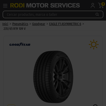
0
>
>
>
>
Inici
Pneumàtics
Goodyear
EAGLE F1 ASYMMETRIC 6
235/65 R19 109 V