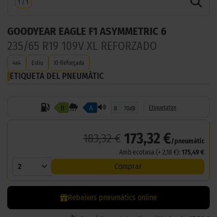
1
/
1
GOODYEAR EAGLE F1 ASYMMETRIC 6
235/65 R19 109V XL REFORZADO
4x4
Estiu
Xl-Reforçada
ETIQUETA DEL PNEUMÀTIC
B
A
Etiquetatge
B
70dB
173,32 €
183,32 €
/pneumàtic
Amb ecotasa (+ 2,18 €):
175,49 €
2
Comprar
Rebaixes pneumàtics online