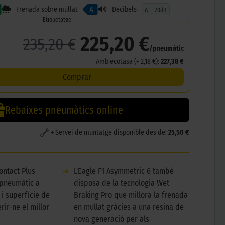
Frenada sobre mullat
Decibels
A
A
70dB
Etiquetatge
225,20 €
235,20 €
/pneumàtic
Amb ecotasa (+ 2,18 €):
227,38 €
Comprar
Rebaixes pneumàtics online
+ Servei de muntatge disponible des de:
25,50 €
ontact Plus
➜
L'Eagle F1 Asymmetric 6 també
 pneumàtic a
disposa de la tecnologia Wet
 i superfície de
Braking Pro que millora la frenada
rir-ne el millor
en mullat gràcies a una resina de
nova generació per als