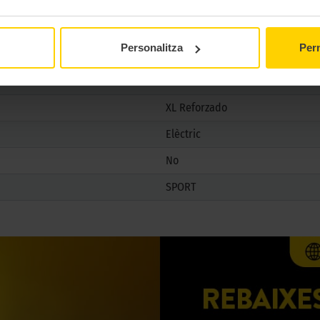
No
No
Personalitza
Perm
XL Reforzado
Elèctric
No
SPORT