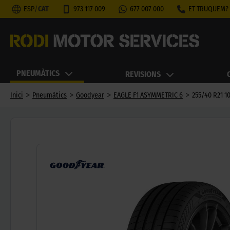
ESP
/
CAT
973 117 009
677 007 000
ET TRUQUEM?
PNEUMÀTICS
REVISIONS
>
>
>
>
Inici
Pneumàtics
Goodyear
EAGLE F1 ASYMMETRIC 6
255/40 R21 1