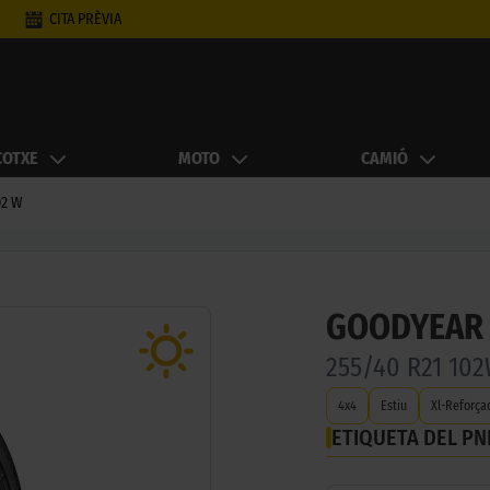
CITA PRÈVIA
COTXE
MOTO
CAMIÓ
02 W
GOODYEAR 
255/40 R21 10
4x4
Estiu
Xl-Reforça
ETIQUETA DEL P