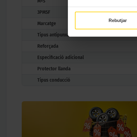
M+S
3PMSF
Rebutjar
Marcatge
Tipus antipunxades
Reforçada
Especificació adicional
Protector llanda
Tipus conducció