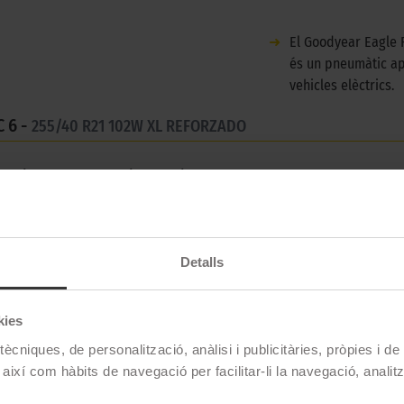
➜
El Goodyear Eagle 
és un pneumàtic ap
vehicles elèctrics.
 6 -
255/40 R21 102W XL REFORZADO
stiu per a cotxes tipus turisme.
Detalls
Goodyear
EAGLE F1 ASYMMETRIC 6
kies
255/40 R21 102 W
ècniques, de personalització, anàlisi i publicitàries, pròpies i d
 així com hàbits de navegació per facilitar-li la navegació, analit
Estiu