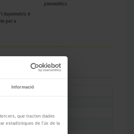
pneumàtics.
F1 Asymmetric 6
te per a
Informació
e tercers, que tracten dades
zar estadístiques de l'ús de la