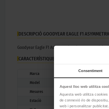
DESCRIPCIÓ GOODYEAR EAGLE F1 ASYMMETRIC
Goodyear Eagle F1 Asymmetric 6 és un pneumàtic d'e
CARACTERÍSTIQUES TÈCNIQUES
Consentiment
Marca
Model
Aquest lloc web utilitza coo
Mesures
Aquesta web utilitza cookies t
de connexió i/o de dispositiu,
Estació
web i personalitzar publicitat.