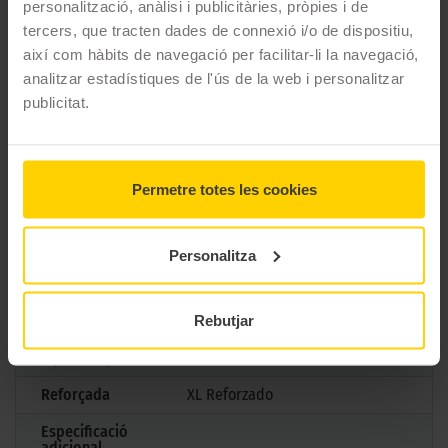
personalització, anàlisi i publicitàries, pròpies i de
tercers, que tracten dades de connexió i/o de dispositiu,
CARACTERÍSTIQUES TÈCNIQUES
així com hàbits de navegació per facilitar-li la navegació,
analitzar estadístiques de l'ús de la web i personalitzar
Marca
Goodyear
publicitat.
Model
EAGLE F1 ASYMMETRIC 6
Mesures
255/40 R22 103 Y
Permetre totes les cookies
Estació
Estiu
M+S
No
Personalitza
3PMSF
No
Marcatge
LR
Rebutjar
Tipus antipunxades
Reforçada
XL Reforzado
Especificació
adicional