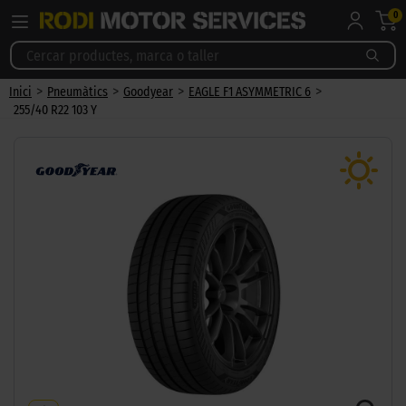
0
>
>
>
>
Inici
Pneumàtics
Goodyear
EAGLE F1 ASYMMETRIC 6
255/40 R22 103 Y