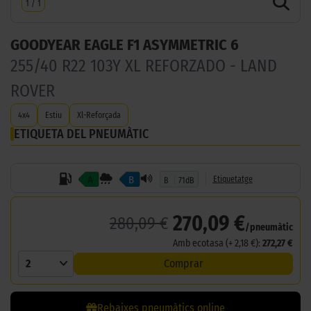
1
/
1
GOODYEAR EAGLE F1 ASYMMETRIC 6
255/40 R22 103Y XL REFORZADO - LAND
ROVER
4x4
Estiu
Xl-Reforçada
ETIQUETA DEL PNEUMÀTIC
A
B
Etiquetatge
B
71dB
270,09 €
280,09 €
/pneumàtic
Amb ecotasa (+ 2,18 €):
272,27 €
2
Comprar
Rebaixes pneumàtics online