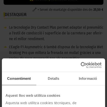
+ Servei de muntatge disponible des de:
25,50 €
DESTAQUEM
➜
La tecnologia Dry Contact Plus permet adaptar el pneumàtic
a l'estil de conducció i superfície de la carretera per oferir-
ne el millor rendiment.
➜
L'Eagle F1 Asymmetric 6 també disposa de la tecnologia Wet
Braking Pro que millora la frenada en mullat gràcies a una
resina de nova generació per als pneumàtics.
➜
El Goodyear Eagle F1 Asymmetric 6 és un pneumàtic apte
per a vehicles elèctrics.
Consentiment
Detalls
Informació
DESCRIPCIÓ GOODYEAR EAGLE F1 ASYMMETRIC 6 -
255/40 R22 103Y XL REFORZADO - LAND ROVER
Aquest lloc web utilitza cookies
Goodyear Eagle F1 Asymmetric 6 és un pneumàtic d'estiu per a
Aquesta web utilitza cookies tècniques, de
cotxes tipus turisme.