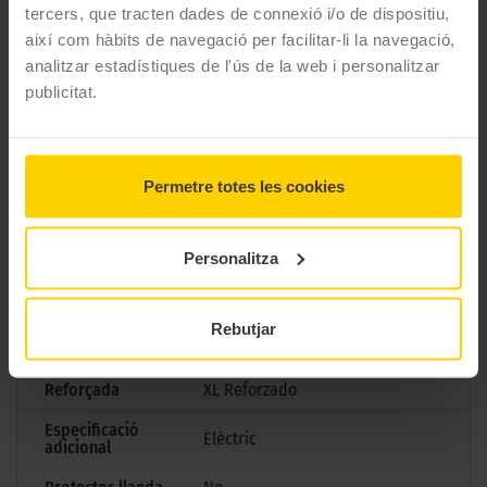
CARACTERÍSTIQUES TÈCNIQUES
tercers, que tracten dades de connexió i/o de dispositiu,
així com hàbits de navegació per facilitar-li la navegació,
analitzar estadístiques de l'ús de la web i personalitzar
Marca
Goodyear
publicitat.
Model
EAGLE F1 ASYMMETRIC 6
Mesures
265/35 R21 101 H
Permetre totes les cookies
Estació
Estiu
M+S
No
Personalitza
3PMSF
No
Marcatge
Rebutjar
Tipus antipunxades
Reforçada
XL Reforzado
Especificació
Elèctric
adicional