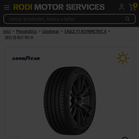
0
>
>
>
>
Inici
Pneumàtics
Goodyear
EAGLE F1 ASYMMETRIC 6
265/35 R21 101 H