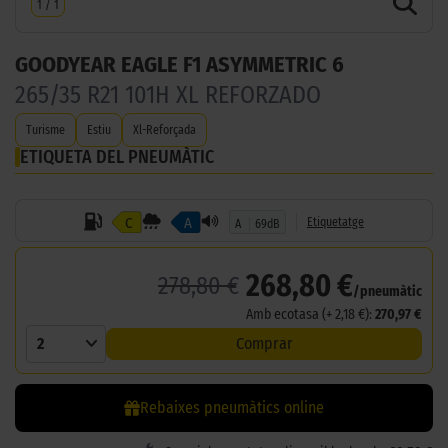
1
/
1
GOODYEAR EAGLE F1 ASYMMETRIC 6
265/35 R21 101H XL REFORZADO
Turisme
Estiu
Xl-Reforçada
ETIQUETA DEL PNEUMÀTIC
C
A
Etiquetatge
A
69dB
268,80 €
278,80 €
/pneumàtic
Amb ecotasa (+ 2,18 €):
270,97 €
2
Comprar
Rebaixes pneumàtics online