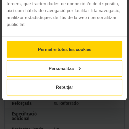
CARACTERÍSTIQUES TÈCNIQUES
tercers, que tracten dades de connexió i/o de dispositiu,
així com hàbits de navegació per facilitar-li la navegació,
analitzar estadístiques de l'ús de la web i personalitzar
Marca
Goodyear
publicitat.
Model
EAGLE F1 ASYMMETRIC 6
Mesures
275/40 R19 105 Y
Permetre totes les cookies
Estació
Estiu
M+S
No
Personalitza
3PMSF
No
Marcatge
Rebutjar
Tipus antipunxades
Reforçada
XL Reforzado
Especificació
adicional