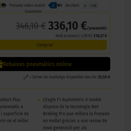
Frenada sobre mullat
Decibels
A
A
71dB
Etiquetatge
336,10 €
346,10 €
/pneumàtic
Amb ecotasa (+ 2,18 €):
338,27 €
Comprar
Rebaixes pneumàtics online
+ Servei de muntatge disponible des de:
25,50 €
ontact Plus
➜
L'Eagle F1 Asymmetric 6 també
 pneumàtic a
disposa de la tecnologia Wet
 i superfície de
Braking Pro que millora la frenada
rir-ne el millor
en mullat gràcies a una resina de
nova generació per als