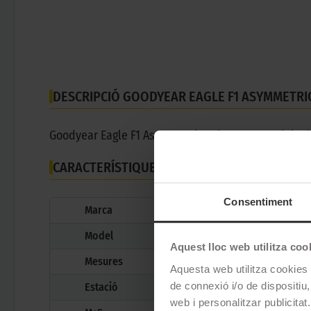
DESCRIPCIÓ GOODYEAR EAGLE F1 ASYMMETRIC
Goodyear Eagle F1 Asymmetric 6 és un pneumàtic d'e
CARACTERÍSTIQUES TÈCNIQUES
Consentiment
Marca
Model
Aquest lloc web utilitza coo
Mesures
Aquesta web utilitza cookies t
de connexió i/o de dispositiu,
Estació
web i personalitzar publicitat.