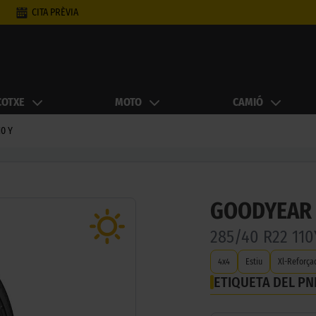
CITA PRÈVIA
COTXE
MOTO
CAMIÓ
10 Y
GOODYEAR 
285/40 R22 11
4x4
Estiu
Xl-Reforça
ETIQUETA DEL P