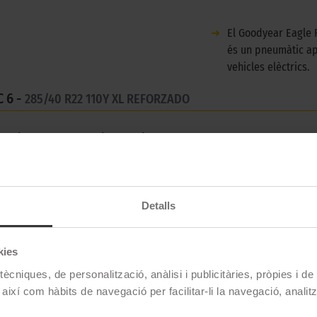
➜
El Goodyear Eagle 
és un pneumàtic ap
vehicles elèctrics.
 6 -
285/40 R22 110Y XL REFORZADO
stiu per a cotxes tipus turisme.
Detalls
Goodyear
EAGLE F1 ASYMMETRIC 6
kies
285/40 R22 110 Y
ècniques, de personalització, anàlisi i publicitàries, pròpies i d
 així com hàbits de navegació per facilitar-li la navegació, analit
Estiu