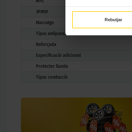
M+S
3PMSF
Rebutjar
Marcatge
Tipus antipunxades
Reforçada
Especificació adicional
Protector llanda
Tipus conducció