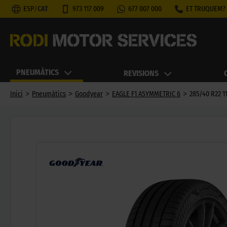
ESP
/
CAT
973 117 009
677 007 000
ET TRUQUEM?
PNEUMÀTICS
REVISIONS
>
>
>
>
Inici
Pneumàtics
Goodyear
EAGLE F1 ASYMMETRIC 6
285/40 R22 1