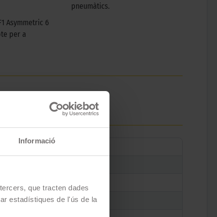
pneumàtics.
F1 Asymmetric 6
te per a
Informació
e tercers, que tracten dades
zar estadístiques de l'ús de la