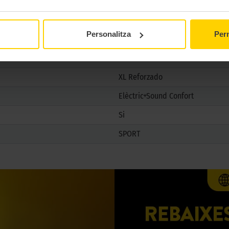
No
No
Personalitza
Perm
XL Reforzado
Elèctric+Sound Confort
Si
SPORT