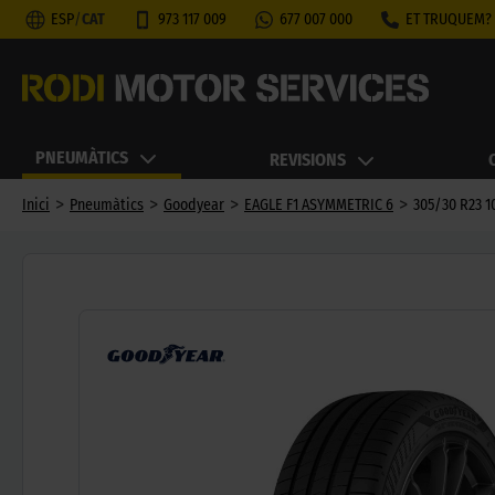
ESP
/
CAT
973 117 009
677 007 000
ET TRUQUEM?
PNEUMÀTICS
REVISIONS
>
>
>
>
Inici
Pneumàtics
Goodyear
EAGLE F1 ASYMMETRIC 6
305/30 R23 1