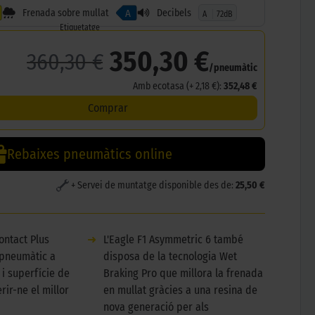
Frenada sobre mullat
Decibels
A
A
72dB
Etiquetatge
350,30 €
360,30 €
/pneumàtic
Amb ecotasa (+ 2,18 €):
352,48 €
Comprar
Rebaixes pneumàtics online
+ Servei de muntatge disponible des de:
25,50 €
ontact Plus
➜
L'Eagle F1 Asymmetric 6 també
 pneumàtic a
disposa de la tecnologia Wet
 i superfície de
Braking Pro que millora la frenada
rir-ne el millor
en mullat gràcies a una resina de
nova generació per als