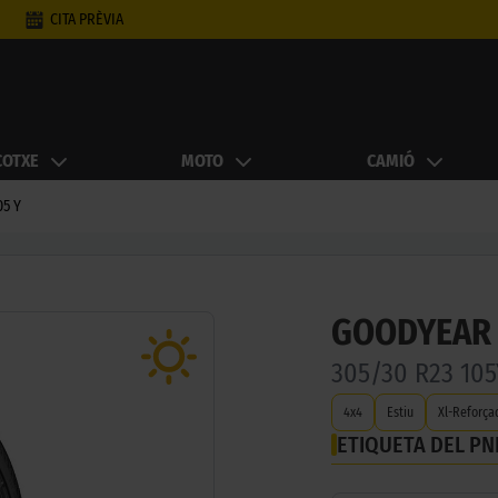
CITA PRÈVIA
COTXE
MOTO
CAMIÓ
05 Y
GOODYEAR 
305/30 R23 10
4x4
Estiu
Xl-Reforça
ETIQUETA DEL P