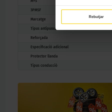
M+S
3PMSF
Rebutjar
Marcatge
Tipus antipunxades
Reforçada
Especificació adicional
Protector llanda
Tipus conducció