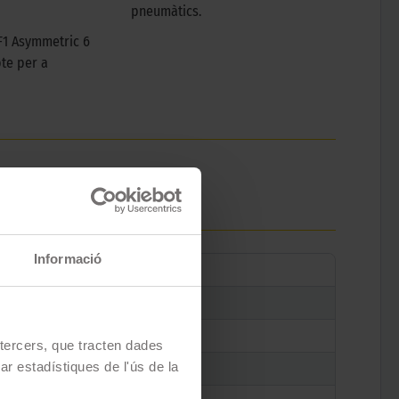
pneumàtics.
F1 Asymmetric 6
te per a
Informació
e tercers, que tracten dades
zar estadístiques de l'ús de la