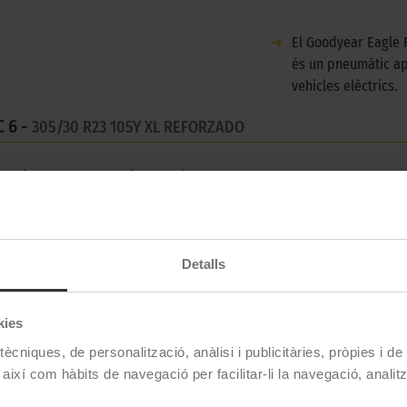
➜
El Goodyear Eagle 
és un pneumàtic ap
vehicles elèctrics.
 6 -
305/30 R23 105Y XL REFORZADO
stiu per a cotxes tipus turisme.
Detalls
Goodyear
EAGLE F1 ASYMMETRIC 6
kies
305/30 R23 105 Y
ècniques, de personalització, anàlisi i publicitàries, pròpies i d
 així com hàbits de navegació per facilitar-li la navegació, analit
Estiu