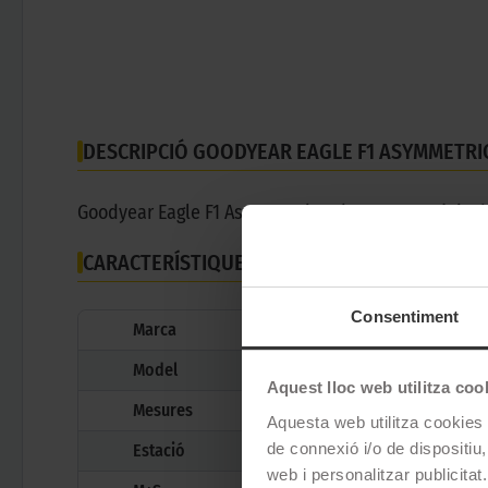
DESCRIPCIÓ GOODYEAR EAGLE F1 ASYMMETRIC
Goodyear Eagle F1 Asymmetric 6 és un pneumàtic d'e
CARACTERÍSTIQUES TÈCNIQUES
Consentiment
Marca
Model
Aquest lloc web utilitza coo
Mesures
Aquesta web utilitza cookies t
de connexió i/o de dispositiu,
Estació
web i personalitzar publicitat.