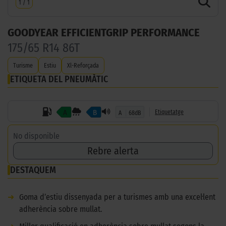
1
/
1
GOODYEAR EFFICIENTGRIP PERFORMANCE
175/65 R14 86T
Turisme
Estiu
Xl-Reforçada
ETIQUETA DEL PNEUMÀTIC
A
B
Etiquetatge
A
68dB
No disponible
Rebre alerta
DESTAQUEM
➜
Goma d’estiu dissenyada per a turismes amb una excel·lent
adherència sobre mullat.