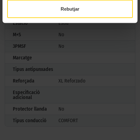
Rebutjar
Mesures
175/65 R14 86 T
Estació
Estiu
M+S
No
3PMSF
No
Marcatge
Tipus antipunxades
Reforçada
XL Reforzado
Especificació
adicional
Protector llanda
No
Tipus conducció
COMFORT