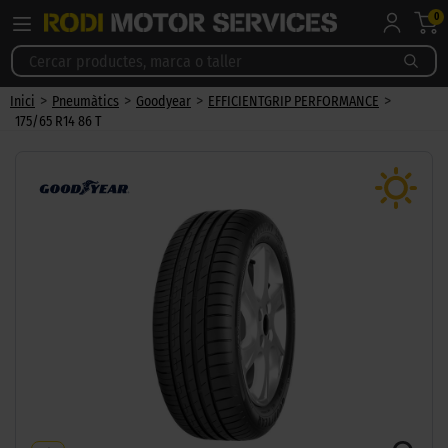
0
>
>
>
>
Inici
Pneumàtics
Goodyear
EFFICIENTGRIP PERFORMANCE
175/65 R14 86 T