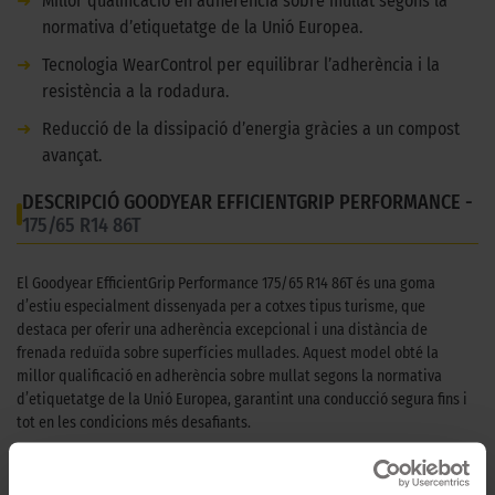
➜
Millor qualificació en adherència sobre mullat segons la
normativa d’etiquetatge de la Unió Europea.
➜
Tecnologia WearControl per equilibrar l’adherència i la
resistència a la rodadura.
➜
Reducció de la dissipació d’energia gràcies a un compost
avançat.
DESCRIPCIÓ GOODYEAR EFFICIENTGRIP PERFORMANCE -
175/65 R14 86T
El Goodyear EfficientGrip Performance 175/65 R14 86T és una goma
d’estiu especialment dissenyada per a cotxes tipus turisme, que
destaca per oferir una adherència excepcional i una distància de
frenada reduïda sobre superfícies mullades. Aquest model obté la
millor qualificació en adherència sobre mullat segons la normativa
d’etiquetatge de la Unió Europea, garantint una conducció segura fins i
tot en les condicions més desafiants.
A més, incorpora la tecnologia WearControl, que assegura un equilibri
òptim entre l’adherència en mullat i la resistència a la rodadura durant