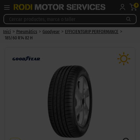
0
>
>
>
>
Inici
Pneumàtics
Goodyear
EFFICIENTGRIP PERFORMANCE
185/60 R14 82 H