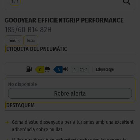
1
/
1
GOODYEAR EFFICIENTGRIP PERFORMANCE
185/60 R14 82H
Turisme
Estiu
ETIQUETA DEL PNEUMÀTIC
C
A
Etiquetatge
B
70dB
No disponible
Rebre alerta
DESTAQUEM
➜
Goma d’estiu dissenyada per a turismes amb una excel·lent
adherència sobre mullat.