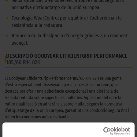
➜
Millor qualificació en adherència sobre mullat segons la
normativa d’etiquetatge de la Unió Europea.
➜
Tecnologia WearControl per equilibrar l’adherència i la
resistència a la rodadura.
➜
Reducció de la dissipació d’energia gràcies a un compost
avançat.
DESCRIPCIÓ GOODYEAR EFFICIENTGRIP PERFORMANCE -
185/60 R14 82H
El Goodyear EfficientGrip Performance 185/60 R14 82H és una goma
d’estiu especialment dissenyada per a cotxes tipus turisme, que
destaca per oferir una adherència excepcional i una distància de
frenada reduïda sobre superfícies mullades. Aquest model obté la
millor qualificació en adherència sobre mullat segons la normativa
d’etiquetatge de la Unió Europea, garantint una conducció segura fins i
tot en les condicions més desafiants.
A més, incorpora la tecnologia WearControl, que assegura un equilibri
òptim entre l’adherència en mullat i la resistència a la rodadura durant