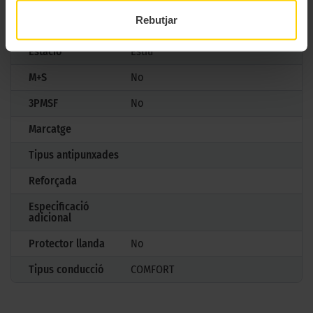
Rebutjar
Mesures
185/60 R14 82 H
Estació
Estiu
M+S
No
3PMSF
No
Marcatge
Tipus antipunxades
Reforçada
Especificació
adicional
Protector llanda
No
Tipus conducció
COMFORT