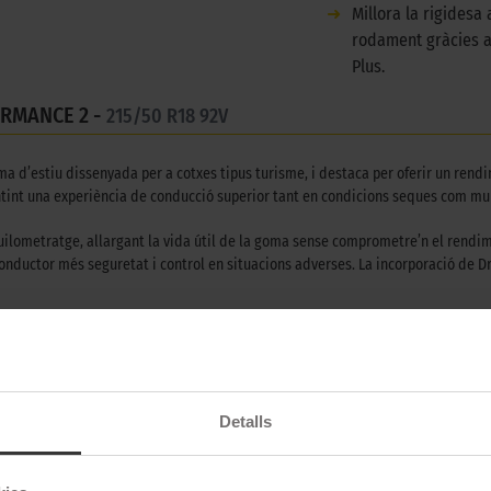
➜
Millora la rigidesa
rodament gràcies a 
Plus.
RMANCE 2 -
215/50 R18 92V
ma d’estiu dissenyada per a cotxes tipus turisme, i destaca per oferir un ren
ntint una experiència de conducció superior tant en condicions seques com mu
uilometratge, allargant la vida útil de la goma sense comprometre’n el rendi
nductor més seguretat i control en situacions adverses. La incorporació de Dry
 millora el comportament en mullat, sinó que també garanteix una conducció m
posta precisa i una adherència superior en tot tipus de trajectes.
ó i l’excel·lència de Goodyear en el segment de gomes per a turismes. Ja sigui a
Detalls
iència i confiança, posicionant-se com una elecció ideal per a conductors exig