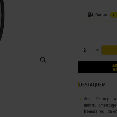
Consum
C
2
DESTAQUEM
➜
Goma d’estiu per a
més quilometratge 
frenada reduïda en