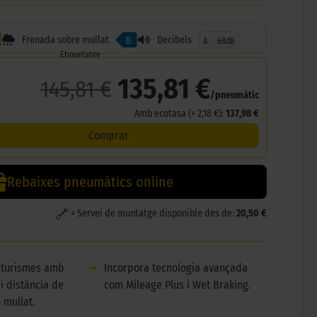
Frenada sobre mullat
Decibels
B
A
68dB
Etiquetatge
135,81 €
145,81 €
/pneumàtic
Amb ecotasa (+ 2,18 €):
137,98 €
Comprar
Rebaixes pneumàtics online
+ Servei de muntatge disponible des de:
20,50 €
 turismes amb
➜
Incorpora tecnologia avançada
i distància de
com Mileage Plus i Wet Braking.
 mullat.