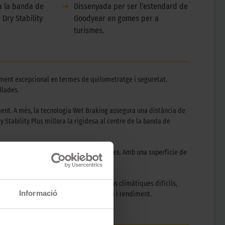
 a la banda de
➜
Dissenyada per ser l’estendard de
Dry Stability
Goodyear en gomes per a
turismes.
diment excepcional en termes de quilometratge i seguretat.
llades.
ment. A més, la tecnologia Wet Braking assegura una distància de
 Stability Plus millora la rigidesa al centre de la banda de
és còmoda i eficient en condicions seques. Amb una superfície de
frontant llargues distàncies o condicions climàtiques difícils,
Informació
ents que cerquen el millor en tecnologia i rendiment.