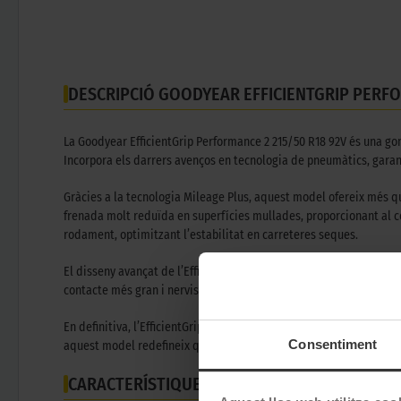
DESCRIPCIÓ GOODYEAR EFFICIENTGRIP PERFO
La Goodyear EfficientGrip Performance 2 215/50 R18 92V és una go
Incorpora els darrers avenços en tecnologia de pneumàtics, gara
Gràcies a la tecnologia Mileage Plus, aquest model ofereix més q
frenada molt reduïda en superfícies mullades, proporcionant al co
rodament, optimitzant l’estabilitat en carreteres seques.
El disseny avançat de l’EfficientGrip Performance 2 no només en
contacte més gran i nervis reforçats, aquesta goma ofereix una res
En definitiva, l’EfficientGrip Performance 2 representa la innovaci
Consentiment
aquest model redefineix què significa conduir amb seguretat, efic
CARACTERÍSTIQUES TÈCNIQUES