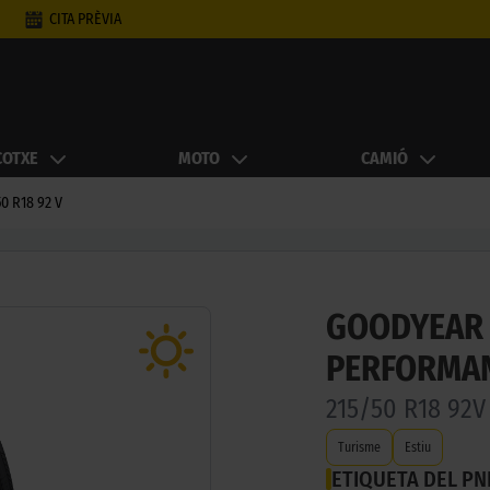
CITA PRÈVIA
COTXE
MOTO
CAMIÓ
0 R18 92 V
GOODYEAR 
PERFORMAN
215/50 R18 92V
Turisme
Estiu
ETIQUETA DEL P