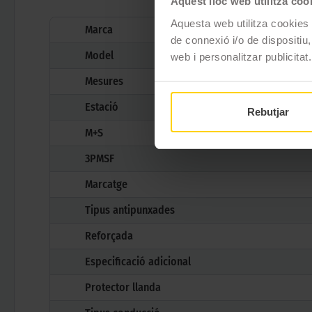
Aquest lloc web utilitza coo
Aquesta web utilitza cookies t
Marca
de connexió i/o de dispositiu,
Model
web i personalitzar publicitat.
Mesures
Estació
Rebutjar
M+S
3PMSF
Marcatge
Tipus antipunxades
Reforçada
Especificació adicional
Protector llanda