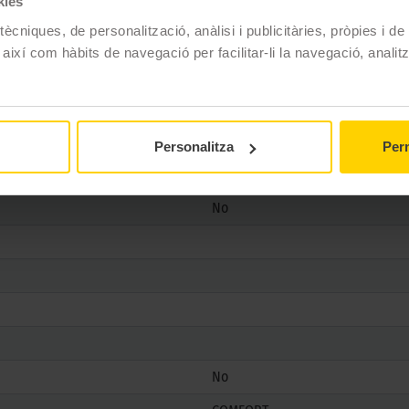
kies
ècniques, de personalització, anàlisi i publicitàries, pròpies i d
Goodyear
 així com hàbits de navegació per facilitar-li la navegació, analit
EFFICIENTGRIP PERFORMANCE 2
215/50 R18 92 V
Estiu
Personalitza
Perm
No
No
No