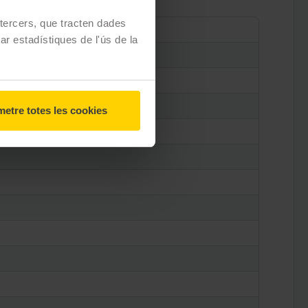
e tercers, que tracten dades
zar estadístiques de l'ús de la
etre totes les cookies