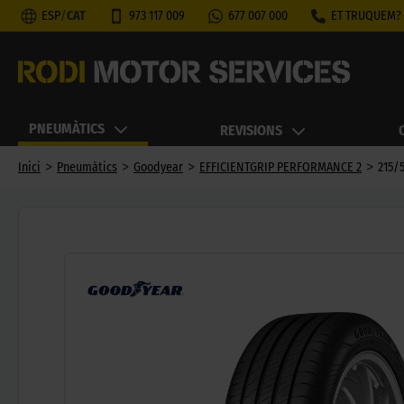
ESP
/
CAT
973 117 009
677 007 000
ET TRUQUEM?
PNEUMÀTICS
REVISIONS
>
>
>
>
Inici
Pneumàtics
Goodyear
EFFICIENTGRIP PERFORMANCE 2
215/5