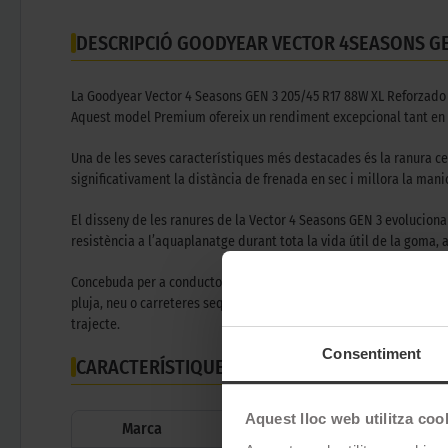
DESCRIPCIÓ GOODYEAR VECTOR 4SEASONS GE
La Goodyear Vector 4 Seasons GEN 3 205/45 R17 88W XL Reforzado é
Aquest model Premium ofereix un rendiment excepcional tant en asf
Una de les seves característiques més destacades és la ranura cent
significativament la distància de frenada en sec i millora la man
El disseny de les ranures de la Vector 4 Seasons GEN 3 evolucion
resistència a l’aquaplanatge durant tota la vida útil de la goma,
Concebuda per a conductors que busquen un equilibri entre rendim
pluja, neu o carreteres seques, la Vector 4 Seasons GEN 3 ofereix 
trajecte.
Consentiment
CARACTERÍSTIQUES TÈCNIQUES
Aquest lloc web utilitza coo
Marca