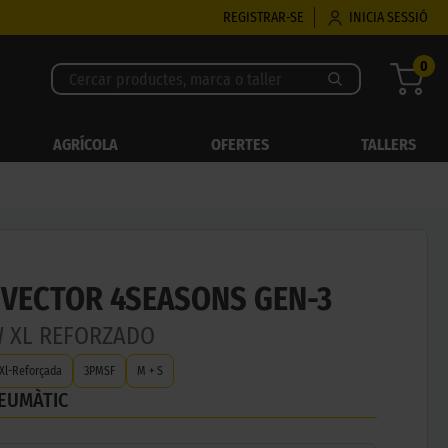
REGISTRAR-SE
INICIA SESSIÓ
0
AGRÍCOLA
OFERTES
TALLERS
VECTOR 4SEASONS GEN-3
W XL REFORZADO
Xl-Reforçada
3PMSF
M + S
NEUMÀTIC