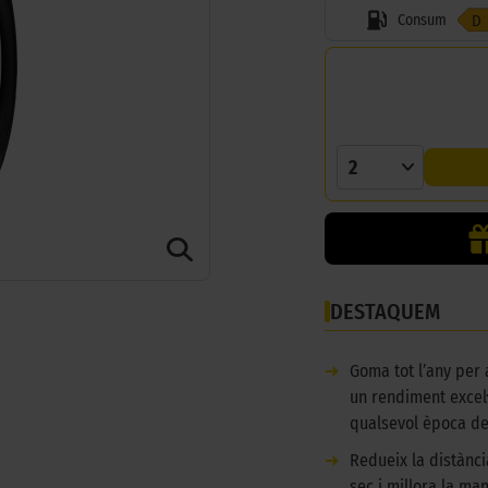
Consum
D
2
DESTAQUEM
➜
Goma tot l’any per
un rendiment excel·
qualsevol època de 
➜
Redueix la distànc
sec i millora la man