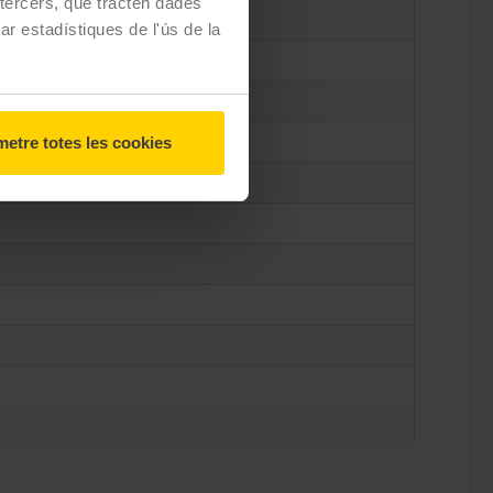
e tercers, que tracten dades
zar estadístiques de l'ús de la
etre totes les cookies