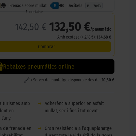
Frenada sobre mullat
Decibels
B
B
70dB
Etiquetatge
132,50 €
142,50 €
/pneumàtic
Amb ecotasa (+ 2,18 €):
134,68 €
Comprar
Rebaixes pneumàtics online
+ Servei de muntatge disponible des de:
20,50 €
 a turismes amb
➜
Adherència superior en asfalt
lent en
mullat, sec i fins i tot nevat.
l’any.
ia de frenada en
➜
Gran resistència a l’aquaplanatge
iobrabilitat.
durant tota la vida útil de la goma.