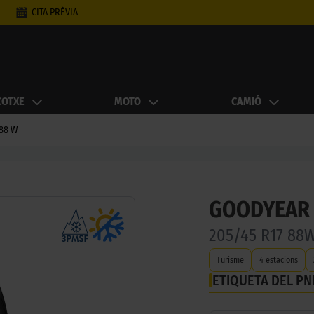
CITA PRÈVIA
COTXE
MOTO
CAMIÓ
 88 W
GOODYEAR 
205/45 R17 88
Turisme
4 estacions
ETIQUETA DEL P