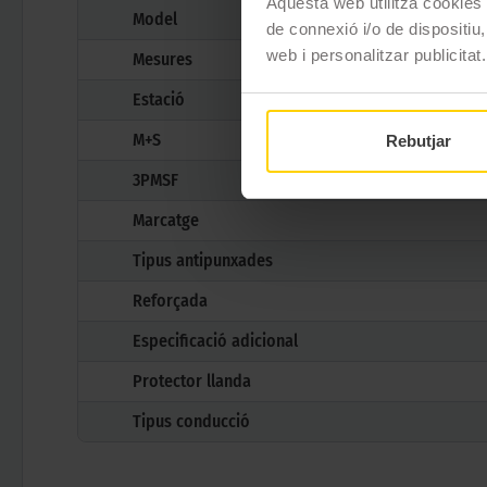
Aquesta web utilitza cookies t
Model
de connexió i/o de dispositiu,
web i personalitzar publicitat.
Mesures
Estació
M+S
Rebutjar
3PMSF
Marcatge
Tipus antipunxades
Reforçada
Especificació adicional
Protector llanda
Tipus conducció