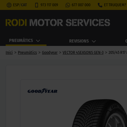
ESP
/
CAT
973 117 009
677 007 000
ET TRUQUEM?
PNEUMÀTICS
REVISIONS
>
>
>
>
Inici
Pneumàtics
Goodyear
VECTOR 4SEASONS GEN-3
205/45 R17