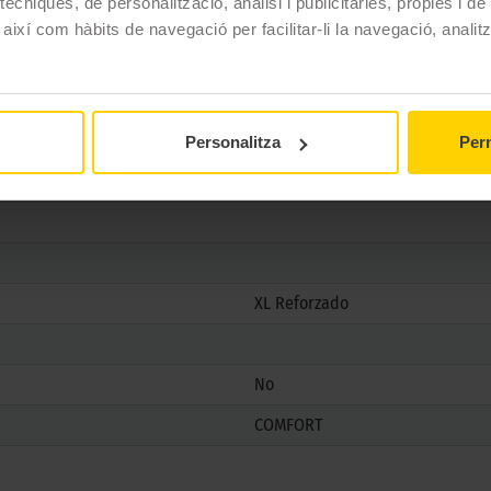
ècniques, de personalització, anàlisi i publicitàries, pròpies i d
VECTOR 4SEASONS GEN-3
 així com hàbits de navegació per facilitar-li la navegació, analit
205/45 R17 88 W
4 estacions
Si
Personalitza
Perm
Si
XL Reforzado
No
COMFORT