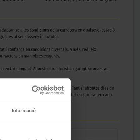
daptar-se a les condicions de la carretera en qualsevol estació.
gràcies al seu disseny innovador.
tat i confiança en condicions hivernals. A més, redueix
eformacions en maniobres exigents.
gua en tot moment. Aquesta característica garanteix una gran
iança en qualsevol condició climàtica. Tant si afrontes dies de
elecció ideal per a qui valora versatilitat i seguretat en cada
Informació