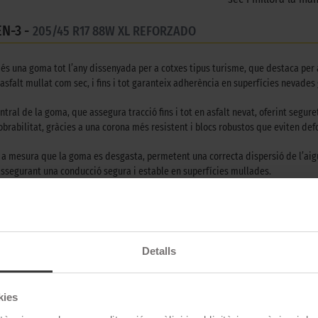
N-3 -
205/45 R17 88W XL REFORZADO
s una goma tot l’any dissenyada per a cotxes tipus turisme, que destaca per a
alt mullat com sec, i fins i tot garanteix adherència en superfícies nevades 
ral de la goma, que assegura tracció fins i tot en asfalt nevat, oferint segure
iobrabilitat, gràcies a una corona més resistent i blocs robustos que eviten d
a a mesura que la goma es desgasta, permetent una correcta dispersió de l’ai
 assegurant una conducció segura i estable en superfícies mullades.
ent i adaptabilitat, aquesta goma redefineix el que significa conduir amb conf
una experiència de conducció segura, eficient i còmoda, consolidant-se com una 
Detalls
kies
Goodyear