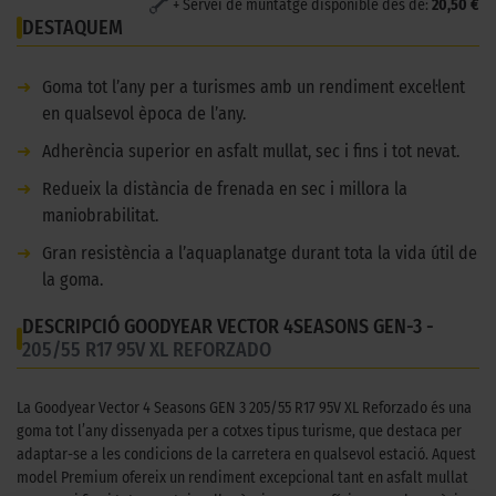
+ Servei de muntatge disponible des de:
20,50 €
DESTAQUEM
➜
Goma tot l’any per a turismes amb un rendiment excel·lent
en qualsevol època de l’any.
➜
Adherència superior en asfalt mullat, sec i fins i tot nevat.
➜
Redueix la distància de frenada en sec i millora la
maniobrabilitat.
➜
Gran resistència a l’aquaplanatge durant tota la vida útil de
la goma.
DESCRIPCIÓ GOODYEAR VECTOR 4SEASONS GEN-3 -
205/55 R17 95V XL REFORZADO
La Goodyear Vector 4 Seasons GEN 3 205/55 R17 95V XL Reforzado és una
goma tot l’any dissenyada per a cotxes tipus turisme, que destaca per
adaptar-se a les condicions de la carretera en qualsevol estació. Aquest
model Premium ofereix un rendiment excepcional tant en asfalt mullat