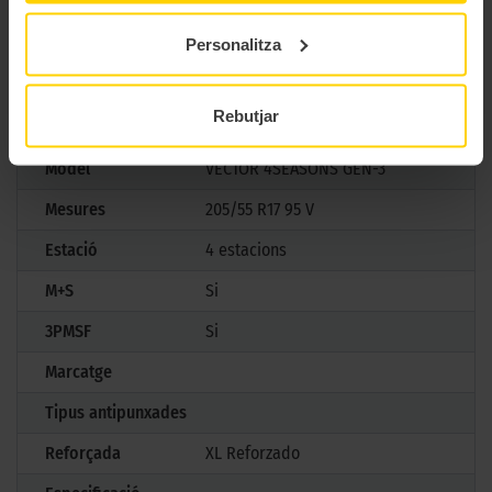
trajecte.
Personalitza
CARACTERÍSTIQUES TÈCNIQUES
Rebutjar
Marca
Goodyear
Model
VECTOR 4SEASONS GEN-3
Mesures
205/55 R17 95 V
Estació
4 estacions
M+S
Si
3PMSF
Si
Marcatge
Tipus antipunxades
Reforçada
XL Reforzado