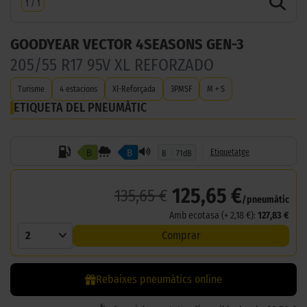
1
/
1
GOODYEAR VECTOR 4SEASONS GEN-3
205/55 R17 95V XL REFORZADO
Turisme
4 estacions
Xl-Reforçada
3PMSF
M + S
ETIQUETA DEL PNEUMÀTIC
B
B
Etiquetatge
B
71dB
125,65 €
135,65 €
/pneumàtic
Amb ecotasa (+ 2,18 €):
127,83 €
2
Comprar
Rebaixes pneumàtics online