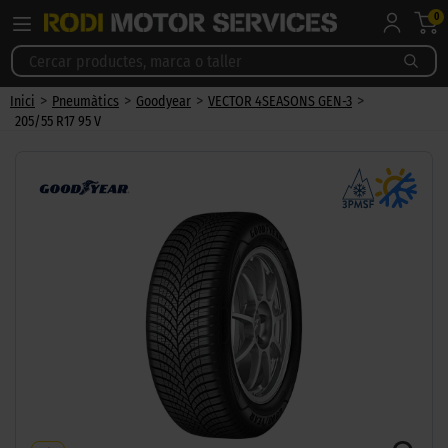
0
>
>
>
>
Inici
Pneumàtics
Goodyear
VECTOR 4SEASONS GEN-3
205/55 R17 95 V