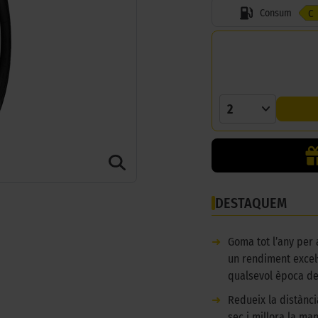
Consum
C
2
DESTAQUEM
➜
Goma tot l’any per
un rendiment excel·
qualsevol època de 
➜
Redueix la distànc
sec i millora la man