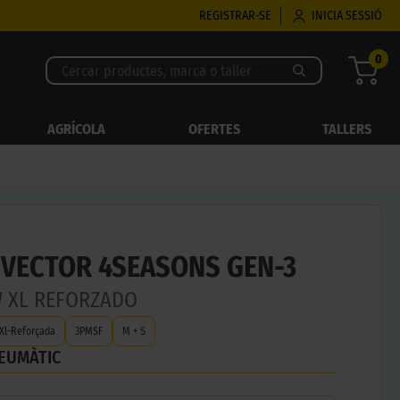
REGISTRAR-SE
INICIA SESSIÓ
0
AGRÍCOLA
OFERTES
TALLERS
VECTOR 4SEASONS GEN-3
W XL REFORZADO
Xl-Reforçada
3PMSF
M + S
NEUMÀTIC