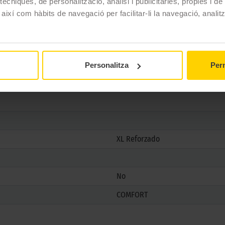
ècniques, de personalització, anàlisi i publicitàries, pròpies i d
VECTOR 4SEASONS GEN-3
 així com hàbits de navegació per facilitar-li la navegació, analit
225/45 R18 95 W
4 estacions
Si
Personalitza
Perm
Si
XL Reforzado
No
COMFORT