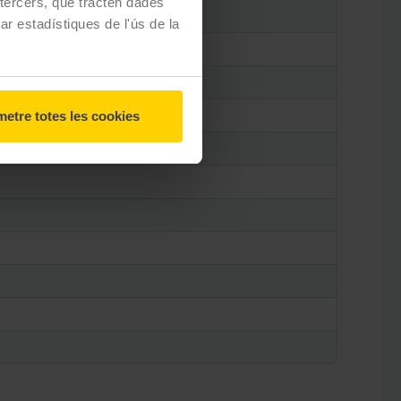
e tercers, que tracten dades
zar estadístiques de l'ús de la
etre totes les cookies