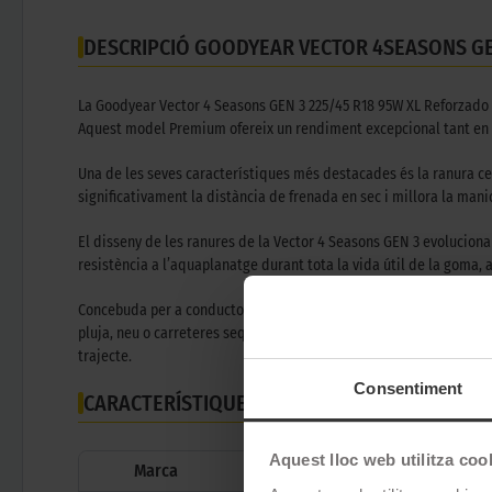
DESCRIPCIÓ GOODYEAR VECTOR 4SEASONS GE
La Goodyear Vector 4 Seasons GEN 3 225/45 R18 95W XL Reforzado é
Aquest model Premium ofereix un rendiment excepcional tant en asf
Una de les seves característiques més destacades és la ranura cent
significativament la distància de frenada en sec i millora la man
El disseny de les ranures de la Vector 4 Seasons GEN 3 evolucion
resistència a l’aquaplanatge durant tota la vida útil de la goma,
Concebuda per a conductors que busquen un equilibri entre rendim
pluja, neu o carreteres seques, la Vector 4 Seasons GEN 3 ofereix 
trajecte.
Consentiment
CARACTERÍSTIQUES TÈCNIQUES
Aquest lloc web utilitza coo
Marca