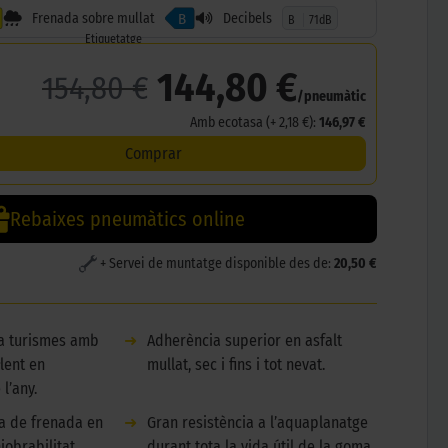
Frenada sobre mullat
Decibels
B
B
71dB
Etiquetatge
144,80 €
154,80 €
/pneumàtic
Amb ecotasa (+ 2,18 €):
146,97 €
Comprar
Rebaixes pneumàtics online
+ Servei de muntatge disponible des de:
20,50 €
 a turismes amb
➜
Adherència superior en asfalt
lent en
mullat, sec i fins i tot nevat.
l’any.
ia de frenada en
➜
Gran resistència a l’aquaplanatge
iobrabilitat.
durant tota la vida útil de la goma.