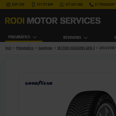
ESP
/
CAT
973 117 009
677 007 000
ET TRUQUEM?
PNEUMÀTICS
REVISIONS
>
>
>
>
Inici
Pneumàtics
Goodyear
VECTOR 4SEASONS GEN-3
225/45 R18