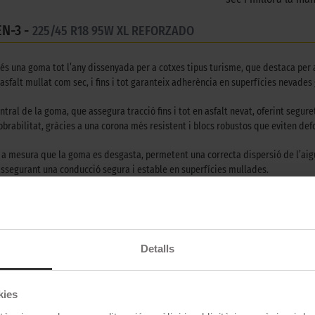
N-3 -
225/45 R18 95W XL REFORZADO
s una goma tot l’any dissenyada per a cotxes tipus turisme, que destaca per a
alt mullat com sec, i fins i tot garanteix adherència en superfícies nevades 
ral de la goma, que assegura tracció fins i tot en asfalt nevat, oferint segure
iobrabilitat, gràcies a una corona més resistent i blocs robustos que eviten d
a a mesura que la goma es desgasta, permetent una correcta dispersió de l’ai
 assegurant una conducció segura i estable en superfícies mullades.
ent i adaptabilitat, aquesta goma redefineix el que significa conduir amb conf
una experiència de conducció segura, eficient i còmoda, consolidant-se com una 
Detalls
kies
Goodyear