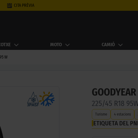
CITA PRÈVIA
COTXE
MOTO
CAMIÓ
 95 W
GOODYEAR 
225/45 R18 95
Turisme
4 estacions
ETIQUETA DEL P