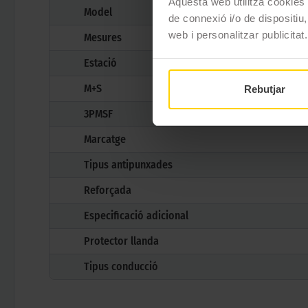
Aquesta web utilitza cookies t
Model
de connexió i/o de dispositiu,
web i personalitzar publicitat.
Mesures
Estació
M+S
Rebutjar
3PMSF
Marcatge
Tipus antipunxades
Reforçada
Especificació adicional
Protector llanda
Tipus conducció