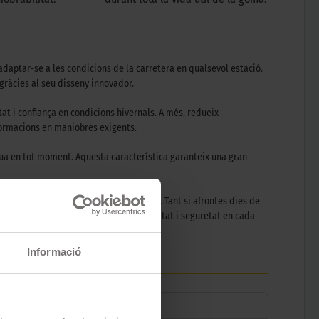
daptar-se a les condicions de la carretera en qualsevol estació.
gràcies al seu disseny innovador.
tat i confiança en condicions hivernals. A més, redueix
eformacions en maniobres exigents.
gua en tot moment. Aquesta característica garanteix una gran
iança en qualsevol condició climàtica. Tant si afrontes dies de
elecció ideal per a qui valora versatilitat i seguretat en cada
Informació