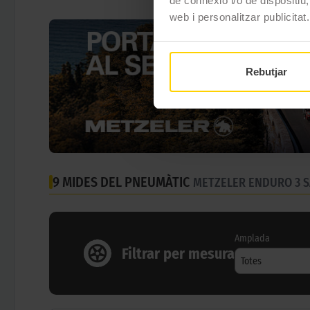
de connexió i/o de dispositiu,
web i personalitzar publicitat.
Rebutjar
9 MIDES DEL PNEUMÀTIC
METZELER ENDURO 3 
Amplada
Filtrar per mesura
Totes