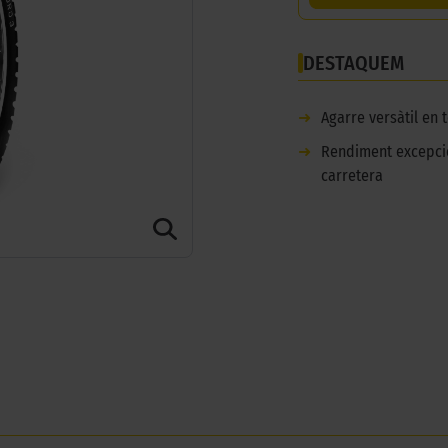
DESTAQUEM
➜
Agarre versàtil en 
➜
Rendiment excepcio
carretera