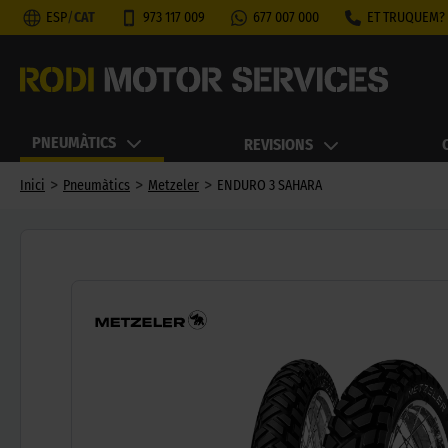
ESP
/
CAT
973 117 009
677 007 000
ET TRUQUEM?
PNEUMÀTICS
REVISIONS
>
>
>
Inici
Pneumàtics
Metzeler
ENDURO 3 SAHARA