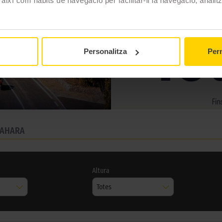
 així com hàbits de navegació per facilitar-li la navegació, analit
Personalitza
Perm
SAHARA
Altura
Totes