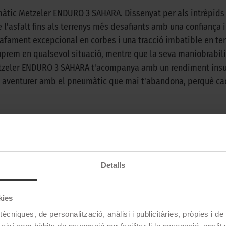
tic Metzeler ENDURO 3 SAHARA. Dissenyat per als intrèpids 
 l'asfalt fins als terrenys més desafiants amb una confiança 
fament excepcional en corbes i una tracció imbatible en ter
prem en qualsevol situació, mentre que la seva maniobrabil
Metzeler ENDURO 3 SAHARA t'acompanya amb un rendiment insup
it aventurer amb el pneumàtic que mai t'abandona, perquè cad
Metzeler
Detalls
Enduro 3 Sahara
Trail
kies
50 Off Road
ècniques, de personalització, anàlisi i publicitàries, pròpies i d