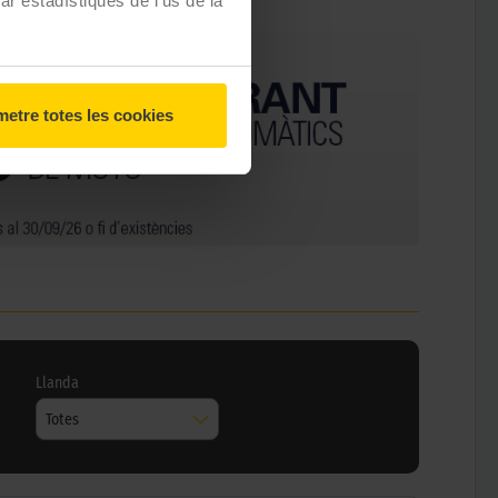
zar estadístiques de l'ús de la
etre totes les cookies
Llanda
Totes