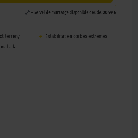
+ Servei de muntatge disponible des de:
20,99 €
tot terreny
➜
Estabilitat en corbes extremes
nal a la