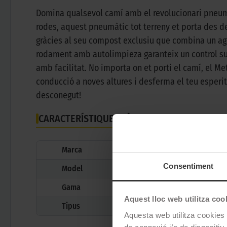
Domina qualsevol camí amb el revolucionari pneumà
rodes, aquest pneumàtic tot terreny et porta des de
gràcies al seu compost exclusiu que combina un aga
rodament amb autolimpieza garanteix un control su
amb facilitat. No importa on et porti el camí, el 
conducció a noves altures i desferma el teu esper
desconegut!
CARACTERÍSTIQUES TÈCNIQUES
Marca
Consentiment
Model
Gama
Aquest lloc web utilitza coo
Tipus
Aquesta web utilitza cookies t