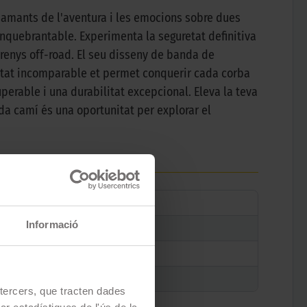
amants de l'aventura i les emocions sobre dues
inquebrantable. Experimenta la seguretat definitiva
renys off-road. El seu disseny de banda de
itat incomparable et permet conquerir cada corba
erable i una durabilitat excepcional. Eleva la teva
a camí és una oportunitat per explorar el
Informació
e tercers, que tracten dades