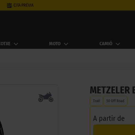
CITA PRÈVIA
COTXE
MOTO
CAMIÓ
METZELER 
Trail
50 Off Road
A partir de