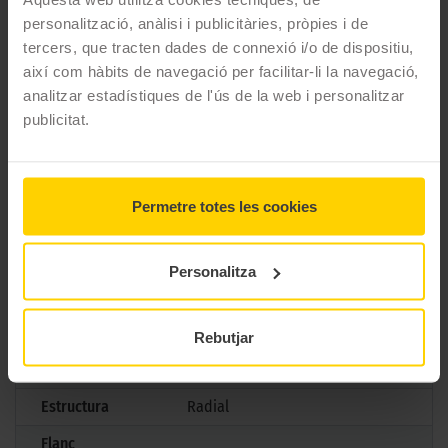
amb el KAROO Street: Troba el teu camí, desafia els elements.
personalització, anàlisi i publicitàries, pròpies i de
tercers, que tracten dades de connexió i/o de dispositiu,
CARACTERÍSTIQUES TÈCNIQUES
així com hàbits de navegació per facilitar-li la navegació,
analitzar estadístiques de l'ús de la web i personalitzar
Marca
Metzeler
publicitat.
Model
Karoo Street
Mesures
150/70 R 17 69V TL
Permetre totes les cookies
Aplicació
Darrera
Gama
Trail
Personalitza
Tipus
25 Off Road
Marcatge
Rebutjar
Normativa
TL
Estructura
Radial
Flanc