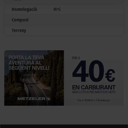
Homologació
M+S
Compost
Terreny