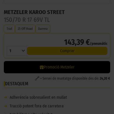
METZELER KAROO STREET
150/70 R 17 69V TL
Trail
25 Off Road
Darrera
143,39 €
/pneumàtic
1
Comprar
Promoció Metzeler
+ Servei de muntatge disponible des de:
24,20 €
DESTAQUEM
➜
Adherència sobresalient en mullat
➜
Tracció potent fora de carretera