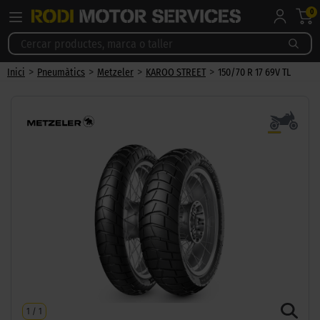
0
>
>
>
>
Inici
Pneumàtics
Metzeler
KAROO STREET
150/70 R 17 69V TL
1
/
1