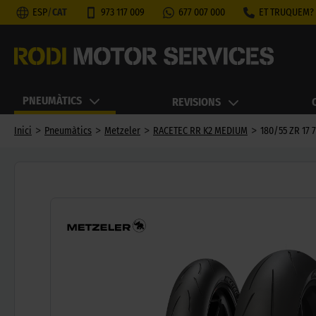
ESP
/
CAT
973 117 009
677 007 000
ET TRUQUEM?
PNEUMÀTICS
REVISIONS
>
>
>
>
Inici
Pneumàtics
Metzeler
RACETEC RR K2 MEDIUM
180/55 ZR 17 