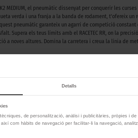
2 MEDIUM, el pneumàtic dissenyat per conquerir les curses 
ueta verda i una franja a la banda de rodament, t'ofereix un r
, aquest pneumàtic garanteix un agarri de competició consta
alt. Supera els teus límits amb el RACETEC RR, on la precisió e
ió a noves altures. Domina la carretera i creua la línia de m
Metzeler
Racetec Rr K 2 Medium
Detalls
180/55 ZR 17 73W TL
kies
Darrera
ècniques, de personalització, anàlisi i publicitàries, pròpies i d
Supersport
 així com hàbits de navegació per facilitar-li la navegació, analit
Medium