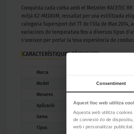
Conquista cada corba amb el Metzeler RACETEC RR K
mitjà K2-MEDIUM, ressaltat per una estilitzada etiq
categoria Supersport del TT de l'Illa de Man 2014
variacions de temperatura fins a diversos tipus d'asf
s'uneixen per portar la teva experiència de conducc
CARACTERÍSTIQUES TÈCNIQUES
Marca
Model
Consentiment
Mesures
Aquest lloc web utilitza coo
Aplicació
Aquesta web utilitza cookies t
Gama
de connexió i/o de dispositiu,
web i personalitzar publicitat.
Tipus