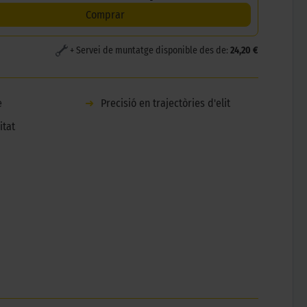
Comprar
+ Servei de muntatge disponible des de:
24,20 €
e
➜
Precisió en trajectòries d'elit
itat