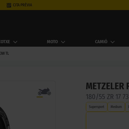
CITA PRÈVIA
COTXE
MOTO
CAMIÓ
73W TL
METZELER 
180/55 ZR 17 7
Supersport
Medium