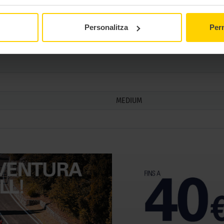
TL
Personalitza
Perm
Radial d'altes velocitats
MEDIUM