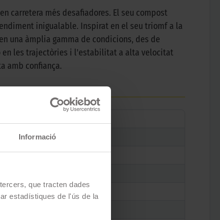
en carretera més desafiadores. El seu compost
endiment inigualable. Inspirat en el seu triomf a la
nt en una àmplia gamma de condicions, des de
n les trajectòries i l'estabilitat a alta velocitat
eta amb confiança.
Informació
e tercers, que tracten dades
zar estadístiques de l'ús de la