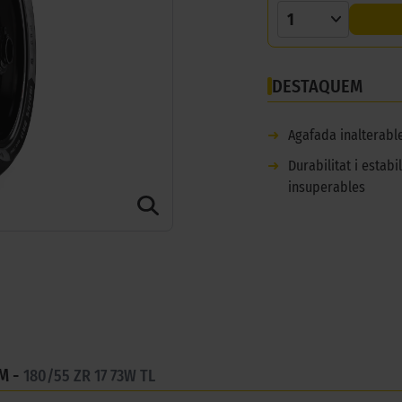
1
DESTAQUEM
➜
Agafada inalterabl
➜
Durabilitat i estabil
insuperables
M -
180/55 ZR 17 73W TL