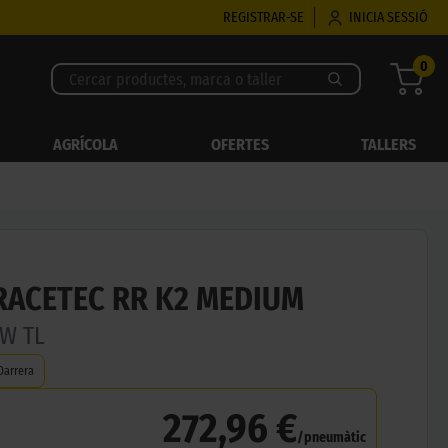
REGISTRAR-SE
INICIA SESSIÓ
0
AGRÍCOLA
OFERTES
TALLERS
RACETEC RR K2 MEDIUM
3W TL
Darrera
272,96 €
/pneumàtic